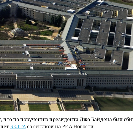
 что по поручению президента Джо Байдена был сби
ишет
БЕЛТА
со ссылкой на РИА Новости.