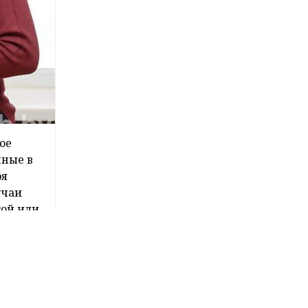
ое
нные в
ря
учаи
той или
 в