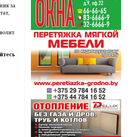
ния за
тат,
зволит
йтесь