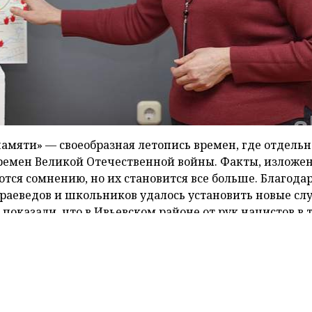
памяти» — свое­образная летопись времен, где отдельн
емен Великой Отечественной войны. Факты, изложе
тся сомнению, но их становится все больше. Благода
раеведов и школьников удалось установить новые сл
показали, что в Ивьевском районе от рук нацистов в 
евень. Всего погибшими числятся 5170 человек, среди
рных жителей, сообщает
СБ
.
страшных лет оккупации на территории района знают