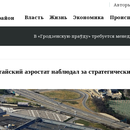
Автор
Власть
Жизнь
Экономика
Проис
район
В «Гродзенскую праўду» требуется менеджер по рекла
тайский аэростат наблюдал за стратегическ