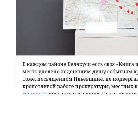
В каждом районе Беларуси есть своя «Книга 
место уделено леденящим душу событиям вр
томе, посвященном Ивьевщине, не подвергаю
кропотливой работе прокуратуры, местных к
геноцида
местного населения. Исследования 
иной степени пострадало не шесть, а 46 дер
которых 761 военный, 81 партизан, 4328 ми
Без срока давности
Самую подробную хронологию событий трех 