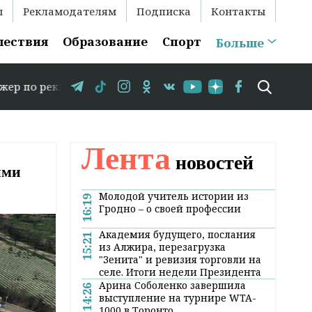
ы
Рекламодателям
Подписка
Контакты
шествия
Образование
Спорт
Больше
ме: +375 29 583-35-86 // В Гродно временно закрывается
Лента
новостей
ими
Молодой учитель истории из
16:19
Гродно – о своей профессии
Академия будущего, послания
15:21
из Алжира, перезагрузка
"Зенита" и ревизия торговли на
селе. Итоги недели Президента
Арина Соболенко завершила
14:26
выступление на турнире WTA-
1000 в Торонто