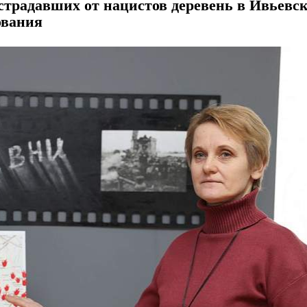
острадавших от нацистов деревень в Ивьевс
ования