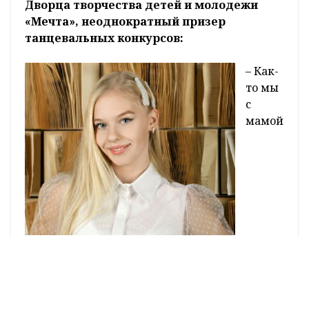
мультипликационный сериал «Аватар:
легенда об Аанге».
Александра Полубятко, участница
танцевального коллектива областного
Дворца творчества детей и молодежи
«Мечта», неоднократный призер
танцевальных конкурсов:
– Как-
то мы
с
мамой