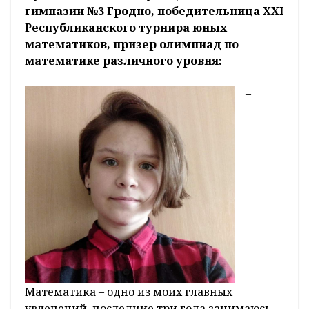
группы с десятилетней историей – Queen,
Open Kids, Jessie J, из русскоязычных
исполнителей люблю Земфиру.
Арина Мельникова, учащаяся 7 класса
гимназии №3 Гродно, победительница XXI
Республиканского турнира юных
математиков, призер олимпиад по
математике различного уровня:
–