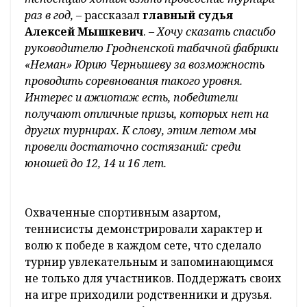
соревнований, а потому борьба за победу, в
которой на каждом шагу проявлялись
мудрость и опыт, была не только
напряженной, но и зрелищной.
–
Считаю, у нас вышло красивое завершение
сезона. Соревнования получились достаточно
упорными, не было легких и проходных
матчей, все игры отличались напряженной
борьбой. И финал выдался в хорошую погоду. За