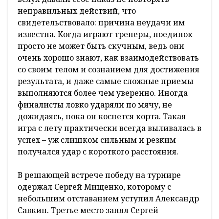
не только для участников. Поддержать своих
на игре приходили родственники и друзья.
Они с волнением наблюдали за полетом
мяча, аплодировали, когда их фаворит
действовал красиво, и разочарованно качали
головой, если фортуна от него
отворачивалась.
Чтобы добраться до финала, одних
полученных за долгие годы умений было
недостаточно. О важности хорошей
физической формы говорил темп игры,
который навязывали друг другу соперники.
Порой неспешный «обмен» мячом
постепенно набирал скорость, и тогда
спортсменам приходилось быстро
передвигаться по корту, сохраняя
концентрацию. Это удавалось не всем, и