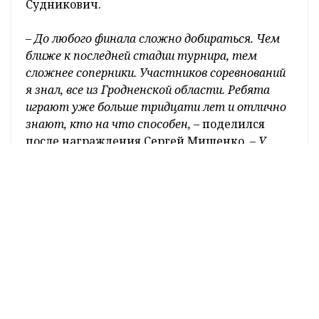
тогда игрок, допустивший промедление в
одном гейме, с досадой разрезал воздух
ракеткой, обещая себе в следующей попытке
набрать очки.
В финале турнира встретились два
действующих тренера. Свое дело они знают
отлично, что доказали высококлассной