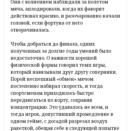
тенденцию хотим взять проведение турнира
раз в год, –
рассказал
главный судья
Алексей Мышкевич
. –
Хочу сказать спасибо
руководителю Гродненской табачной фабрики
«Неман» Юрию Чернышеву за возможность
проводить соревнования такого уровня.
Интерес и ажиотаж есть, победители
получают отличные призы, которых нет на
других турнирах. К слову, этим летом мы
провели достаточно состязаний: среди
юношей до 12, 14 и 16 лет.