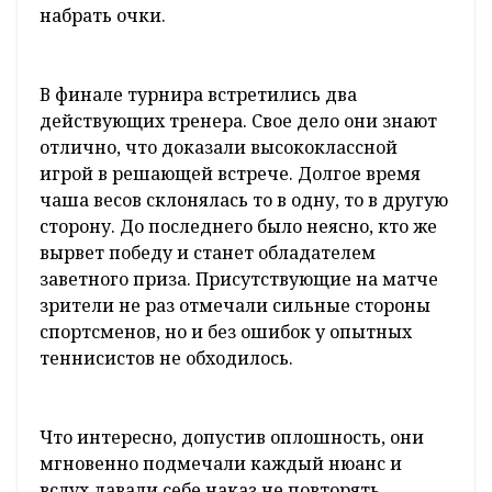
Охваченные спортивным азартом,
теннисисты демонстрировали характер и
волю к победе в каждом сете, что сделало
турнир увлекательным и запоминающимся