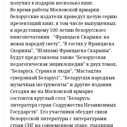
получил в подарок несколько книг.
Во время работы Московской ярмарки
белорусские издатели проведут целую серию
презентаций книг, в том числе выпущенных
к предстоящему 500-летию белорусского
книгопечатания - "Францыск Скарына: на
мовах народаў свету", "В гостях у Франциска
Скорины", "Шляхамі Францыска Скарыны".
Будут представлены также "Белорусская
педагогическая энциклопедия" в двух томах,
"Беларусь. Страна и люди", "Мастацтва
суверэннай Беларусі", "Беларускія народныя
музычныя інструменты" и другие издания.
Сегодня же на Московской ярмарке
состоится круглый стол "Беларусь:
литература стран Содружества Независимых
Государств". Его участники обсудят связи
белорусской литературы с литературами
стран СНГ на современном этапе, традиции