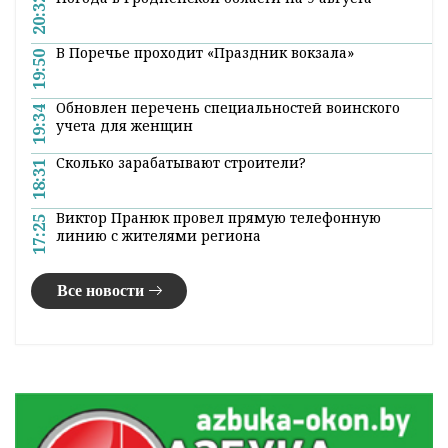
#пожар
Поделиться:
Лента
новостей
«Ивьевский помидор» и «Праздник вокзала».
21:00
Главное за 8 августа
Погода в Гродненской области на 9 августа
20:32
В Поречье проходит «Праздник вокзала»
19:50
Обновлен перечень специальностей воинского
19:34
учета для женщин
Сколько зарабатывают строители?