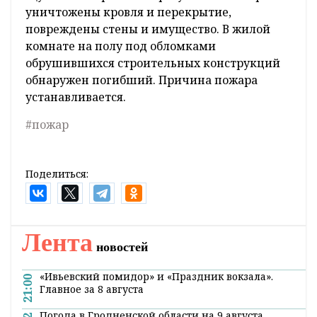
территории гаражного кооператива в г.
Ошмяны по ул. Красноармейской. В
результате повреждены заднее правое
крыло, фонарь и бампер, находившегося в
гараже автомобиля. Закопчены стены
гаража. Причина пожара устанавливается.
Пожар жилого дома с гибелью человека
15.03.2020 в 04.09 поступило сообщение о
пожаре частного жилого дома в аг. Раковичи
Щучинского района. В результате пожара
уничтожены кровля и перекрытие,
повреждены стены и имущество. В жилой
комнате на полу под обломками
обрушившихся строительных конструкций
обнаружен погибший. Причина пожара
устанавливается.