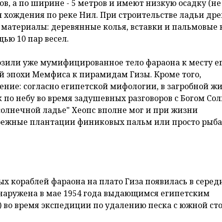
, а по ширине - 5 метров и имеют низкую осадку (не
ля хождения по реке Нил. При строительстве ладьи др
 материалы: деревянные колья, вставки и пальмовые 
ью 10 пар весел.
возили уже мумифицированное тело фараона к месту е
ой эпохи Мемфиса к пирамидам Гизы. Кроме того,
ние: согласно египетской мифологии, в загробной ж
 по небу во время задушевных разговоров с Богом Сол
"солнечной ладье" Хеопс вполне мог и при жизни
режные плантации финиковых пальм или просто рыба
х кораблей фараона на плато Гиза появилась в серед
бнаружена в мае 1954 года выдающимся египетским
) во время экспедиции по удалению песка с южной ст