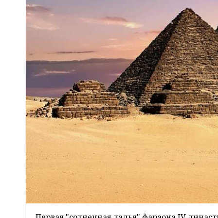
Первая "солнечная ладья" фараона IV динас