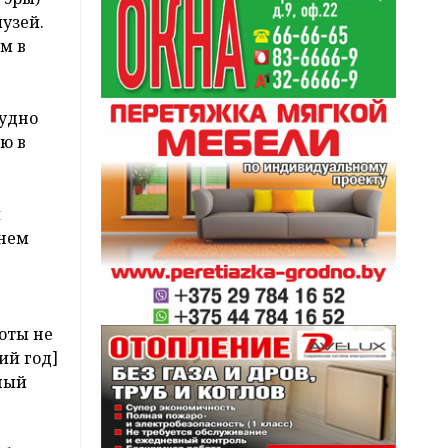
узей.
м в
судно
ию в
и
 нем
оты не
ий год]
ьный