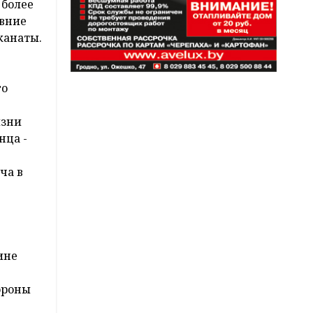
 более
евние
канаты.
го
изни
нца -
ча в
ине
ороны