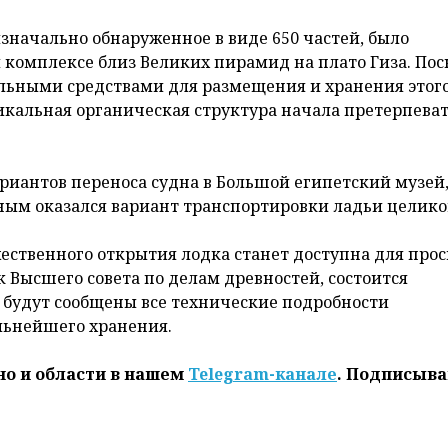
значально обнаруженное в виде 650 частей, было
м комплексе близ Великих пирамид на плато Гиза. Пос
альными средствами для размещения и хранения этог
икальная органическая структура начала претерпева
иантов переноса судна в Большой египетский музей,
сным оказался вариант транспортировки ладьи целико
жественного открытия лодка станет доступна для про
к Высшего совета по делам древностей, состоится
 будут сообщены все технические подробности
льнейшего хранения.
но и области в нашем
Telegram-канале
. Подписыва