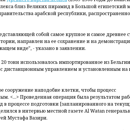
мплекса близ Великих пирамид в Большой египетский м
правительства арабской республики, распространенно
едставляющей собой самое крупное и самое древнее 
истории, направлен на ее сохранение и на демонстрац
ащем виде", - указано в заявлении.
м 20 тонн использовалось импортированное из Бельги
о с дистанционным управлением и установленным на
е сооружение наподобие клетки, чтобы процесс
м. <...> Проведенная операция была результатом раб
ад в процессе подготовки [запланированного на текущ
делился в интервью местной газете Al Watan генерал
тей Мустафа Вазири.