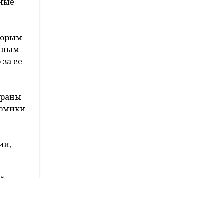
плекса
ь для