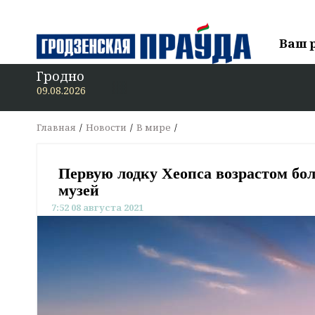
Ваш 
Гродно
В «Гро
09.08.2026
Главная
Новости
В мире
Первую лодку Хеопса возрастом бол
музей
7:52 08 августа 2021