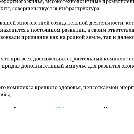
оздравил работников и ветеранов строительного ком
ЕЛТА
сообщили в пресс-службе белорусского лидера.
руд строителей имеет особую общественную значимост