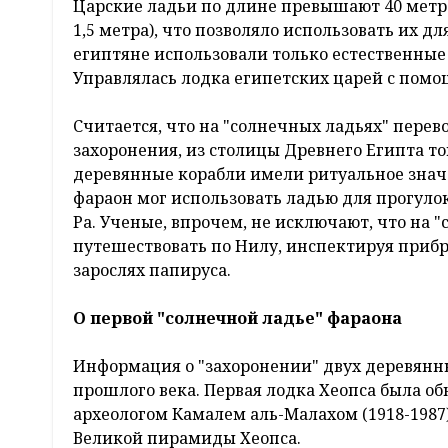
Царские ладьи по длине превышают 40 метров
1,5 метра), что позволяло использовать их д
египтяне использовали только естественные
Управлялась лодка египетских царей с помощ
Считается, что на "солнечных ладьях" пере
захоронения, из столицы Древнего Египта т
деревянные корабли имели ритуальное значе
фараон мог использовать ладью для прогулок
Ра. Ученые, впрочем, не исключают, что на 
путешествовать по Нилу, инспектируя приб
зарослях папируса.
О первой "солнечной ладье" фараона
Информация о "захоронении" двух деревянны
прошлого века. Первая лодка Хеопса была о
археологом Камалем аль-Малахом (1918-1987
Великой пирамиды Хеопса.