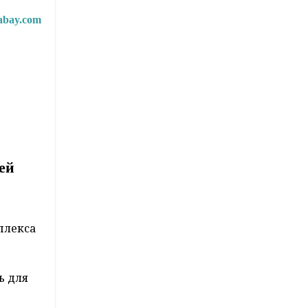
abay.com
ей