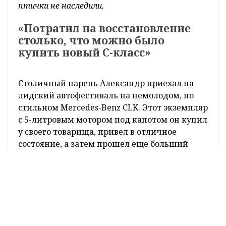
– А продавать свою «ласточку» не
собираетесь?
– Машиной я полностью доволен, но продать
можно все. Вопрос - за сколько? Пока
предложений, которые бы меня
заинтересовали, не поступало. Если человек
назовет адекватную рыночную цену с учетом
моих затрат и редких деталей, я подумаю. А
пока храню дома в частном секторе под
чехлом, чтобы коты не подрали. Ну и чтобы
птички не наследили.
«Потратил на восстановление
столько, что можно было
купить новый С-класс»