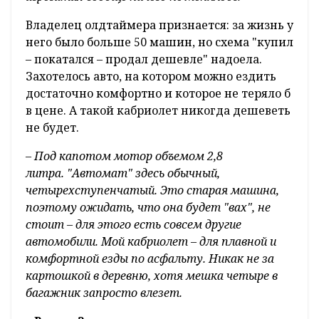
– В Беларуси таких машин очень мало, а моя –
одна из лучших по состоянию. Эта «красотка»
у меня с 2011 года. Приехала из Японии
практически в том же состоянии, в котором
она есть сейчас. Процентов 80 деталей в этой
машине – "оригинал". В основных узлах и
агрегатах вообще ничего не менялось.
Владелец олдтаймера признается: за жизнь у
него было больше 50 машин, но схема "купил
– покатался – продал дешевле" надоела.
Захотелось авто, на котором можно ездить
достаточно комфортно и которое не теряло б
в цене. А такой кабриолет никогда дешеветь