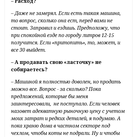
не будет.
– Под капотом мотор объемом 2,8
литра. "Автомат" здесь обычный,
четырехступенчатый. Это старая машина,
поэтому ожидать, что она будет "вах", не
стоит – для этого есть совсем другие
автомобили. Мой кабриолет – для плавной и
комфортной езды по асфальту. Никак не за
картошкой в деревню, хотя мешка четыре в
багажник запросто влезет.
– Расход?
– Даже не замерял. Если есть такая машина,
то вопрос, сколько она ест, перед вами не
стоит. Заправил и ездишь. Предположу, что
при спокойной езде по городу литров 12-15
получится. Если «притопить», то, может, и
все 30 выйдет.