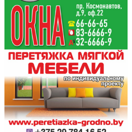
Зрители, по их собственному выражению,
смогли эмоционально прочувствовать
переживания той военной эпохи, ближе
сопереживать моментам сложных
жизненных перипетий участников боев
Великой Отечественной.