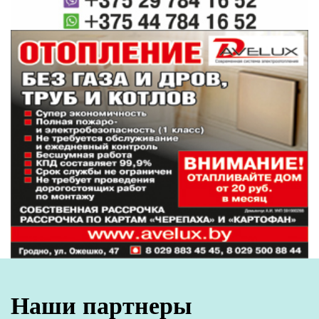
#день независимости
Служба информации "ГП"
Поделиться:
Лента
новостей