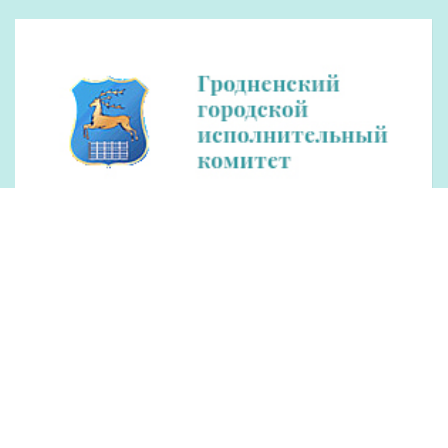
Константин Бурак посетил Гродненский зоопарк
12:19
Поздравление Юрия Караева с Днем строителя
11:38
Оперативники наркоконтроля Гродненщины
11:06
задержали наркооптовика
Можно ли продлить контракт на полгода?
10:35
Около 200 сообщений о звонках мошенников
10:20
поступило в милицию за минувшие сутки
Кто и чем кормит механизаторов КСУП
9:50
«Дотишки» прямо в поле
Все новости