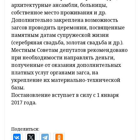
Постановление детализирует порядок
оказания услуг торжественной обстановки
регистрации заключения брака или
регистрации рождения. Регистрацию брака
можно провести по индивидуальному
сценарию с использованием различных
элементов и атрибутов вне помещения загса.
Местом церемонии могут быть помещения
учреждений культуры, помещения,
расположенные в исторических и памятных
местах, территория объектов, являющихся
памятниками истории или архитектуры,
архитектурные ансамбли, больницы,
собственное место проживания и др.
Дополнительно закреплена возможность
загсов проводить церемонии, посвященные
памятным датам супружеской жизни
(серебряная свадьба, золотая свадьба и др.).
Местным Советам депутатов рекомендовано