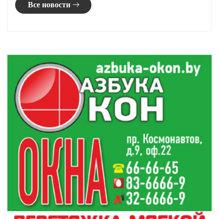
9:51
датчиков фиксации скорости на 8 августа
В Беларуси намолотили более 6 миллионов тонн
9:04
зерна
Ермолаев день. Приметы на 8 августа
8:00
История ВНС и триумф гродненского гимназиста.
21:00
Главное за 7 августа
Лидчина приняла участников автопробега
20:26
«Дороги славы – наша история»
Все новости