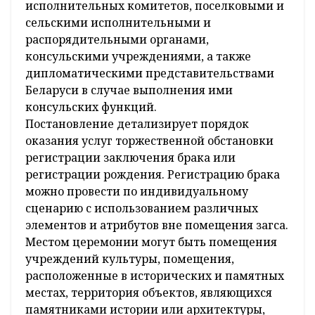
акты гражданского состояния. Это
предусмотрено постановлением Совета
Министров от 15 октября 2016 года №826,
сообщили в пресс-службе белорусского
правительства
.
Эти платные услуги оказываются отделами
записи актов гражданского состояния
районных, городских исполнительных
комитетов и местных администраций
районов в городах, Домами (Дворцами)
гражданских обрядов городских
исполнительных комитетов, поселковыми и
сельскими исполнительными и
распорядительными органами,
консульскими учреждениями, а также
дипломатическими представительствами
Беларуси в случае выполнения ими
консульских функций.