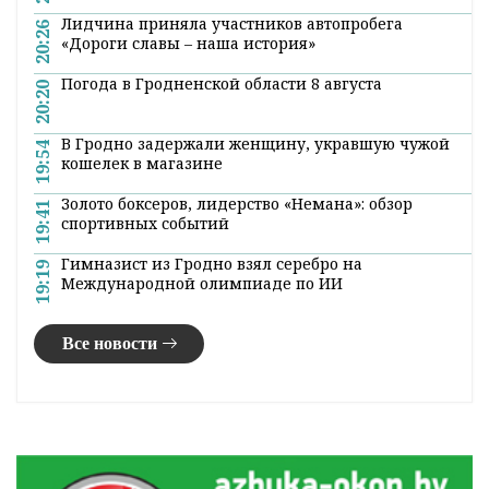
Фото:
shliah.by и из открытых источников
Поделиться:
Лента
новостей
История ВНС и триумф гродненского гимназиста.
21:00
Главное за 7 августа
Лидчина приняла участников автопробега
20:26
«Дороги славы – наша история»
Погода в Гродненской области 8 августа
20:20
В Гродно задержали женщину, укравшую чужой
19:54
кошелек в магазине
Золото боксеров, лидерство «Немана»: обзор