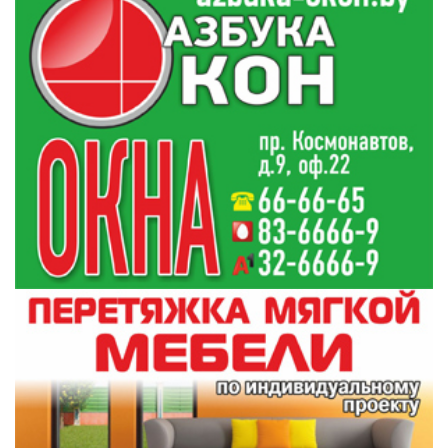
19:41
спортивных событий
Гимназист из Гродно взял серебро на
19:19
Международной олимпиаде по ИИ
Все новости