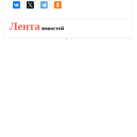
Лента
новостей
История ВНС и триумф гродненского гимназиста.
21:00
Главное за 7 августа
Лидчина приняла участников автопробега
20:26
«Дороги славы – наша история»
Погода в Гродненской области 8 августа
20:20
В Гродно задержали женщину, укравшую чужой
19:54
кошелек в магазине
Золото боксеров, лидерство «Немана»: обзор
19:41
спортивных событий
Гимназист из Гродно взял серебро на
19:19
Международной олимпиаде по ИИ