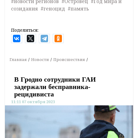
#новости регионов
#Островец
#Год мира и
созидания
#геноцид
#память
Поделиться:
Главная
Новости
Происшествия
В Гродно сотрудники ГАИ
задержали бесправника-
рецидивиста
11:11 07 октября 2023