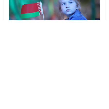
Более 66% белорусов считают, что семья в
большей степени влияет на формирование
патриотических чувств населения, сообщил
журналистам директор Института
социологии НАН Беларуси кандидат
социологических наук доцент Николай
Мысливец, передает корреспондент
БЕЛТА
.
Респондентам предлагалось ответить на
вопрос: "По вашему мнению, кто (что) в
большей степени влияет на формирование