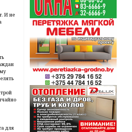
. И не
а
ть
раждан
ому
делять
е
строй
вычайно
та для