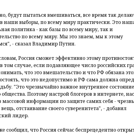
но, будут пытаться вмешиваться, все время так делают
 в наши выборы, по всему миру практически. Это наш
ная политика - как базы по всему миру, так и
ельство по всему миру. Мы это знаем, мы к этому
мся", - сказал Владимир Путин.
 словам, Россия сможет эффективно этому противостоя
 в том случае, если подавляющее число российских г
понимать, что это вмешательство и что РФ обязана эт
остоять, что это недопустимо и РФ сама должна опре
удьбу. "Это чрезвычайно важное внутреннее состояни
 общества. Поэтому настрой блогеров в интернете, на
в массовой информации по защите самих себя - чрез
 вещь, отстаивание своего суверенитета", - добавил
ский лидер.
же сообщил, что Россия сейчас беспрецедентно откры