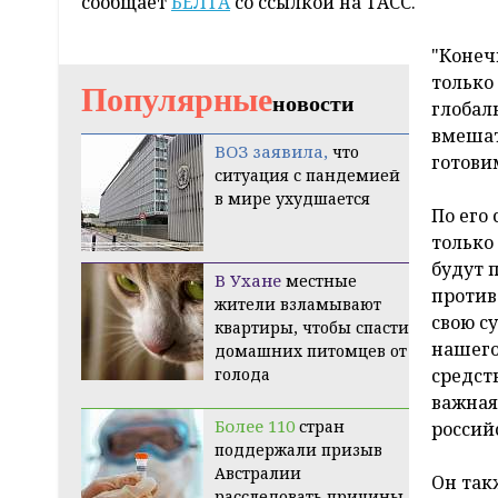
сообщает
БЕЛТА
со ссылкой на ТАСС.
"Конеч
только
Популярные
новости
глобаль
вмешат
ВОЗ заявила,
что
готови
ситуация с пандемией
в мире ухудшается
По его
только
будут 
В Ухане
местные
против
жители взламывают
свою с
квартиры, чтобы спасти
нашего
домашних питомцев от
голода
средст
важная
Более 110
стран
россий
поддержали призыв
Австралии
Он так
расследовать причины