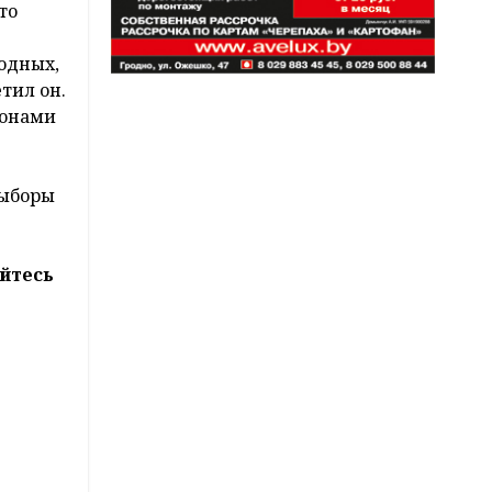
то
одных,
тил он.
конами
выборы
йтесь