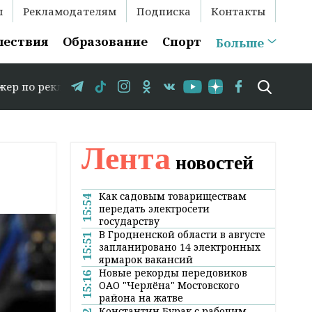
ы
Рекламодателям
Подписка
Контакты
шествия
Образование
Спорт
Больше
: +375 29 583-35-86 // В Гродно временно закрывается 
Лента
новостей
Как садовым товариществам
15:54
передать электросети
государству
В Гродненской области в августе
15:51
запланировано 14 электронных
ярмарок вакансий
Новые рекорды передовиков
15:16
ОАО "Черлёна" Мостовского
района на жатве
Константин Бурак с рабочим