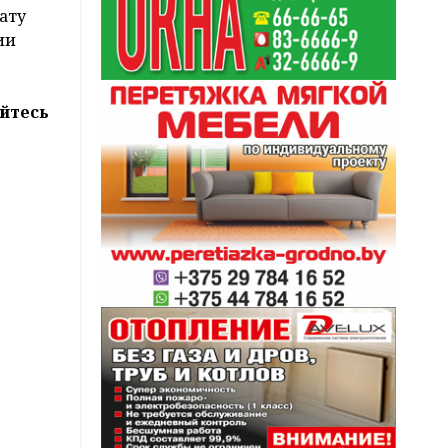
ату
ии
йтесь