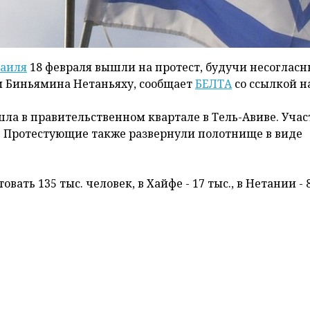
аиля
18 февраля вышли на протест, будучи несогласн
 Биньямина Нетаньяху, сообщает
БЕЛТА
со ссылкой н
ла в правительственном квартале в Тель-Авиве. Уча
. Протестующие также развернули полотнище в виде
ть 135 тыс. человек, в Хайфе - 17 тыс., в Нетании - 8
ородах Израиля уже семь недель подряд. Недовольст
оторая предусматривает ограничение полномочий
аменте страны стартуют дебаты по законопроекту о с