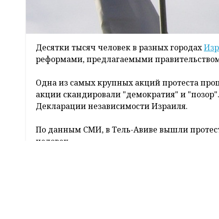
Десятки тысяч человек в разных городах
Изр
реформами, предлагаемыми правительством
Одна из самых крупных акций протеста прош
акции скандировали "демократия" и "позор"
Декларации независимости Израиля.
По данным СМИ, в Тель-Авиве вышли протестова
человек.
Многотысячные акции протеста проходят в г
митигующих вызывает судебная реформа, к
Верховного суда. В ближайшее время в парл
реформе.