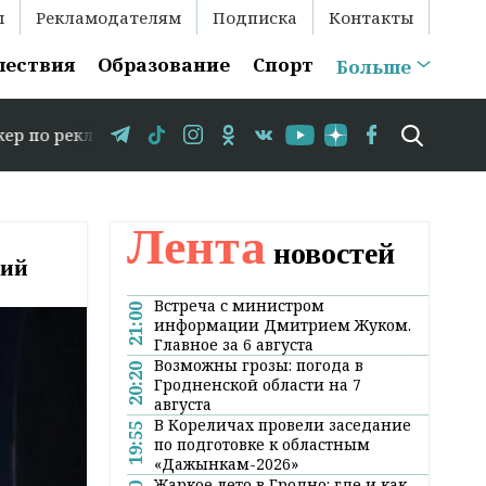
ы
Рекламодателям
Подписка
Контакты
шествия
Образование
Спорт
Больше
аме: +375 29 583-35-86 // В Гродно временно закрываетс
Лента
новостей
ний
Встреча с министром
21:00
информации Дмитрием Жуком.
Главное за 6 августа
Возможны грозы: погода в
20:20
Гродненской области на 7
августа
В Кореличах провели заседание
19:55
по подготовке к областным
«Дажынкам-2026»
Жаркое лето в Гродно: где и как