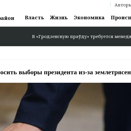
Автор
Власть
Жизнь
Экономика
Проис
район
В «Гродзенскую праўду» требуется менеджер по рекл
осить выборы президента из-за землетрясе