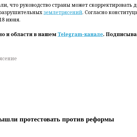
и, что руководство страны может скорректировать д
я разрушительных
землетрясений
. Согласно конституц
18 июня.
но и области в нашем
Telegram-канале
. Подписыва
ясение
вышли протестовать против реформы