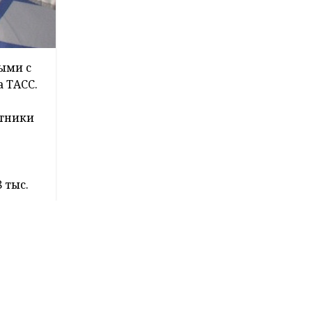
ыми с
а ТАСС.
стники
 тыс.
во
удебной