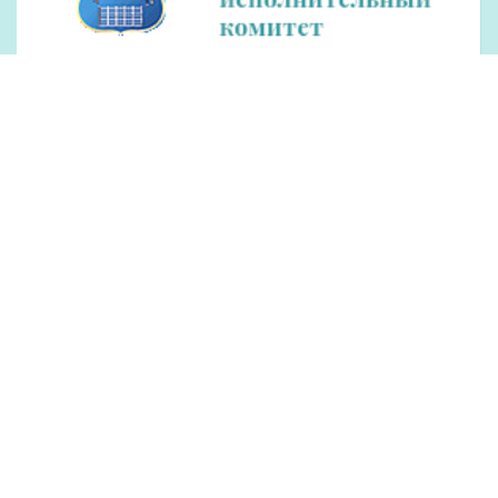
Рекламодателям
Обращения
Контакты
О редакции
Оплата
ОУИРП «Рэдакцыя газеты «Гродзенская праўда»
230025, г. Гродно, ул. Антонова, 25.
УНП 500034192