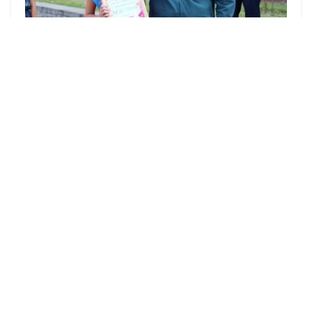
Далее юных красавиц наградили титулами.
«Мисс Грация» – Анастасия Кречко, «Мисс
зрительских симпатий» – Маргагита Ламеко,