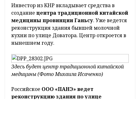
Инвестор из КНР вкладывает средства в
создание
центра традиционной китайской
медицины провинции Ганьсу
. Уже ведется
реконструкция здания бывшей молочной
кухни по улице Доватора. Центр откроется в
нынешнем году.
Здесь будет центр традиционной китайской
медицины (Фото Михаила Исаченко)
Российское
ООО «ПАНЭ» ведет
реконструкцию здания по улице
Троицкой под медицинский центр.
Еще
один инвестор из Российской Федерации –
ООО «ТИПС»
– создает
центр
компьютерных и информационных услуг
на перекрестке улицы Медовой и переулка