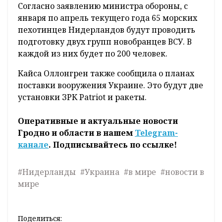
Нидерланды в этом году планируют обучить
еще 400 солдат ВСУ. Такое заявление сделала
министр обороны Кайса Оллонгрен, пишет
БЕЛТА
со ссылкой на РИА Новости.
Обучение украинских военных будет
проходить на территории Великобритании
по программе "Интерфлекс".
Согласно заявлению министра обороны, с
января по апрель текущего года 65 морских
пехотинцев Нидерландов будут проводить
подготовку двух групп новобранцев ВСУ. В
каждой из них будет по 200 человек.
Кайса Оллонгрен также сообщила о планах
поставки вооружения Украине. Это будут две
установки ЗРК Patriot и ракеты.