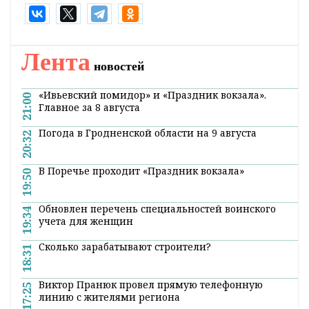
Оперативные и актуальные новости
Гродно и области в нашем
Telegram-
канале
. Подписывайтесь по ссылке!
#Нидерланды
#Украина
#в мире
#новости в
мире
Поделиться:
Лента
новостей
«Ивьевский помидор» и «Праздник вокзала».
21:00
Главное за 8 августа
Погода в Гродненской области на 9 августа
20:32