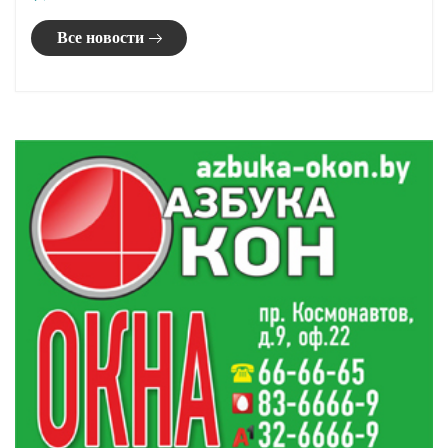
В Поречье проходит «Праздник вокзала»
19:50
Обновлен перечень специальностей воинского
19:34
учета для женщин
Сколько зарабатывают строители?
18:31
Виктор Пранюк провел прямую телефонную
17:25
линию с жителями региона
Все новости