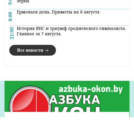
При проведении комплекса оперативно-
разыскных мероприятий его личность
установить не удалось. В связи с этим
милиция обращается за помощью.
Если вы узнаете человека на фото, сообщите
об этом по телефону: +375-33-337-53-50.
Оперативные и актуальные новости
Гродно и области в нашем
Telegram-
канале
. Подписывайтесь по ссылке!
#новости гродно
#кража
#происшествия
#милиция