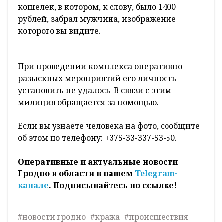
Как сообщили в милиции, 10 ноября
гродненец обменивал валюту в банке по
улице Дзержинского. Мужчина обронил
кошелек и по невнимательности этого не
заметил. Обнаружив через некоторое время
пропажу
, гражданин вернулся за кошельком,
но найти его не смог. За помощью он
обратился в Ленинский РОВД.
Сотрудники милиции установили, что
кошелек, в котором, к слову, было 1400
рублей, забрал мужчина, изображение
которого вы видите.