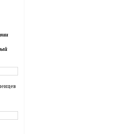
вии
ный
ненцев