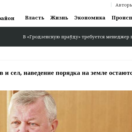
Автор
Власть
Жизнь
Экономика
Проис
район
 «Гродзенскую праўду» требуется менеджер по рекламе: +
в и сел, наведение порядка на земле остают