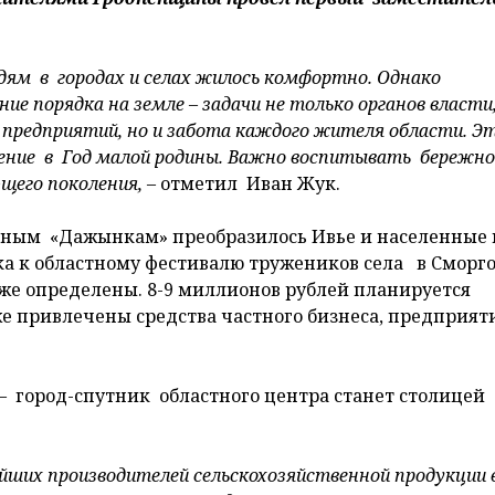
дям в городах и селах жилось комфортно. Однако
е порядка на земле – задачи не только органов власти
 предприятий, но и забота каждого жителя области. Э
ение в Год малой родины. Важно воспитывать бережно
щего поколения,
– отметил Иван Жук.
стным «Дажынкам» преобразилось Ивье и населенные
вка к областному фестивалю тружеников села в Сморг
же определены. 8-9 миллионов рублей планируется
же привлечены средства частного бизнеса, предприят
– город-спутник областного центра станет столицей
ейших производителей сельскохозяйственной продукции 