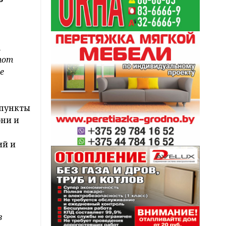
,
тот
е
 пункты
они и
ий и
в