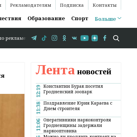
ы
Рекламодателям
Подписка
Контакты
шествия
Образование
Спорт
Больше
375 29 583-35-86 // В Гродно временно закрывается дви
Лента
новостей
ся
Константин Бурак посетил
12:19
Гродненский зоопарк
Поздравление Юрия Караева с
11:38
Днем строителя
Оперативники наркоконтроля
11:06
Гродненщины задержали
наркооптовика
Можно ли продлить контракт на