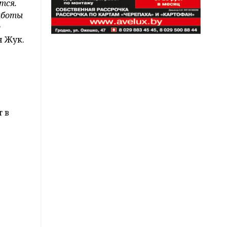
ится.
аботы
е
н Жук.
 в