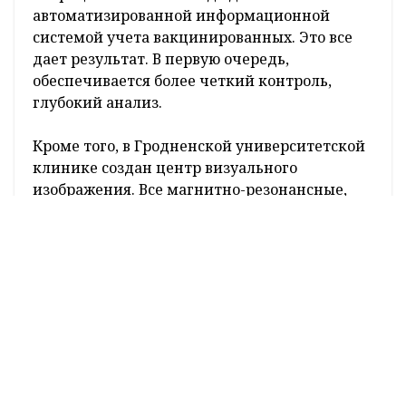
автоматизированной информационной
системой учета вакцинированных. Это все
дает результат. В первую очередь,
обеспечивается более четкий контроль,
глубокий анализ.
Кроме того, в Гродненской университетской
клинике создан центр визуального
изображения. Все магнитно-резонансные,
компьютерные томографы объединены в
единую сеть. Заключение, которое дает врач,
например, в районной больнице, может быть
направлено в этот единый центр, где
медики более высокого уровня могут еще раз
пересмотреть заключение, выдать свое.
Параллельно таким образом мы проводим
обучение наших специалистов.