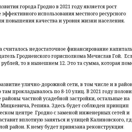
вития города Гродно в 2021 году является рост
 эффективного использования местного ресурсного
я повышения качества и уровня жизни населения.
ра считалось недостаточное финансирование капитал
атель Гродненского горисполкома Мечислав Гой. Есл
 рублей, то в нынешнем 12. Это та сумма, которая по
азвитие улично-дорожной сети, в том числе и в райо
там прокладывалось по 8-10 улиц. В 2021 году полов
 районы частной усадебной застройки, остальные на
 Мицкевича, Репина. Здесь будет соблюден принцип
ческом центре Гродно с заменой инженерных сетей и
тавит вплотную заняться и улицей Калиновского, гд
ой район. К нему будет привязана реконструкция