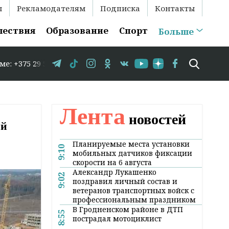
ы
Рекламодателям
Подписка
Контакты
шествия
Образование
Спорт
Больше
5-86 // В Гродно временно закрывается движение по ули
Лента
новостей
ий
Планируемые места установки
9:10
мобильных датчиков фиксации
скорости на 6 августа
Александр Лукашенко
9:02
поздравил личный состав и
ветеранов транспортных войск с
профессиональным праздником
В Гродненском районе в ДТП
8:55
пострадал мотоциклист