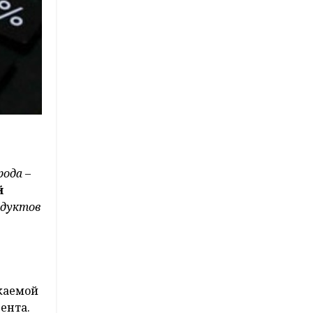
ода –
й
одуктов
каемой
ента.