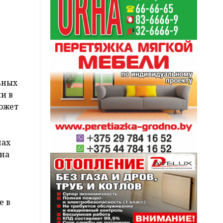
ьных
и в
может
нах
ина
е в