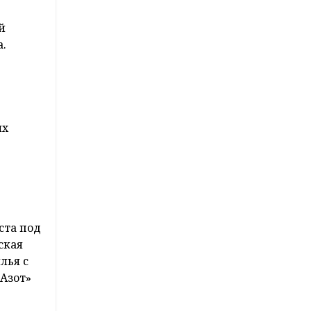
й
а.
их
ста под
ская
лья с
Азот»