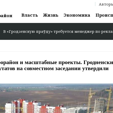
Автор
Власть
Жизнь
Экономика
Проис
район
ю праўду» требуется менеджер по рекламе: +375 29 583-3
рорайон и масштабные проекты. Гродненск
утатов на совместном заседании утвердили