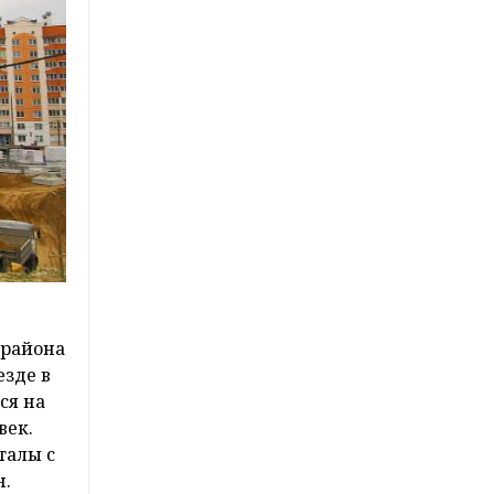
орайона
езде в
ся на
век.
талы с
н.