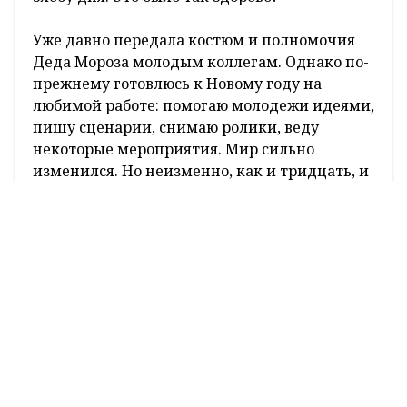
Уже давно передала костюм и полномочия
Деда Мороза молодым коллегам. Однако по-
прежнему готовлюсь к Новому году на
любимой работе: помогаю молодежи идеями,
пишу сценарии, снимаю ролики, веду
некоторые мероприятия. Мир сильно
изменился. Но неизменно, как и тридцать, и
двадцать, и десять лет назад, детки ждут
Деда Мороза и новогоднее чудо. Мы,
работники культуры, ответственны за это
чудо чуть больше остальных.
Оперативные и актуальные новости
Гродно и области в нашем
Telegram-
канале
. Подписывайтесь по ссылке!