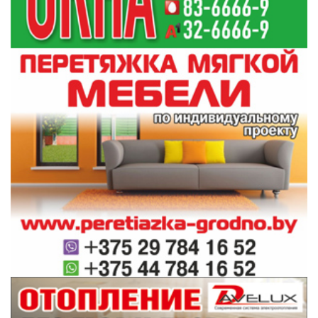
Лента
новостей
«Ивьевский помидор» и «Праздник вокзала».
21:00
Главное за 8 августа
Погода в Гродненской области на 9 августа
20:32
В Поречье проходит «Праздник вокзала»
19:50
Обновлен перечень специальностей воинского
19:34
учета для женщин
Сколько зарабатывают строители?
18:31
Виктор Пранюк провел прямую телефонную
17:25
линию с жителями региона
Все новости