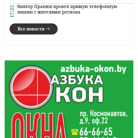
Брестской таможней в отношении водителя
авто возбуждено уголовное дело. Гродненке
грозит до 10 лет лишения свободы.
Оперативные и актуальные новости
Гродно и области в нашем
Telegram-
канале
. Подписывайтесь по ссылке!
#таможня
#граница
#наркотики
#новости
гродно
Служба информации "ГП"
Поделиться: