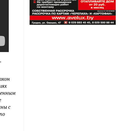
,
акон
иях
менным
е
аны с
по