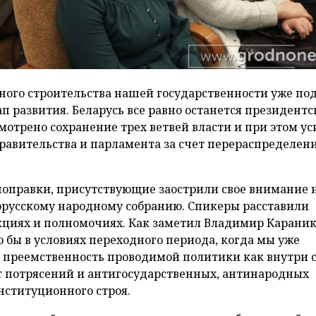
ного строительства нашей государственности уже по
п развития. Беларусь все равно останется президентс
отрено сохранение трех ветвей власти и при этом у
равительства и парламента за счет перераспределен
поправки, присутствующие заострили свое внимание 
орусскому народному собранию. Спикеры расставили
ункциях и полномочиях. Как заметил Владимир Караник
 бы в условиях переходного периода, когда мы уже
ь преемственность проводимой политики как внутри 
от потрясений и антигосударственных, антинародных
нституционного строя.