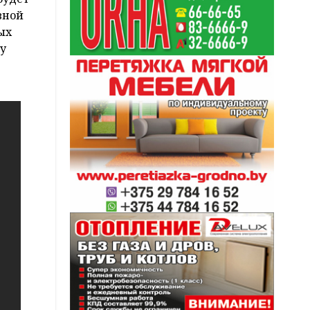
вной
ых
су