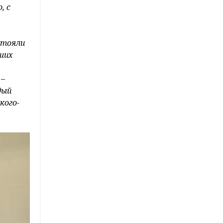
, с
стояли
аших
 –
дый
кого-