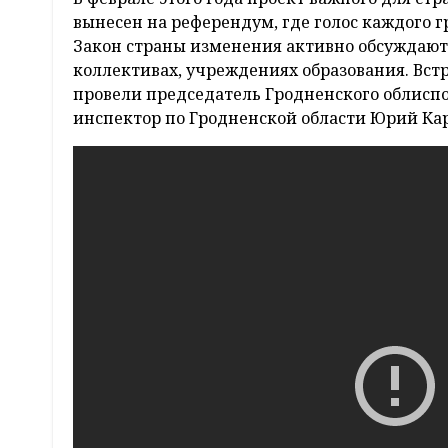
вынесен на референдум, где голос каждого г
Закон страны изменения активно обсуждаютс
коллективах, учреждениях образования. Вст
провели председатель Гродненского облисп
инспектор по Гродненской области Юрий Кар