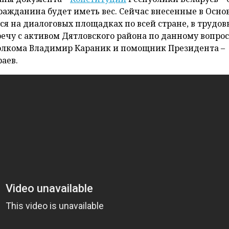
ражданина будет иметь вес. Сейчас внесенные в Осно
я на диалоговых площадках по всей стране, в трудов
речу с активом Дятловского района по данному вопро
олкома Владимир Караник и помощник Президента –
аев.