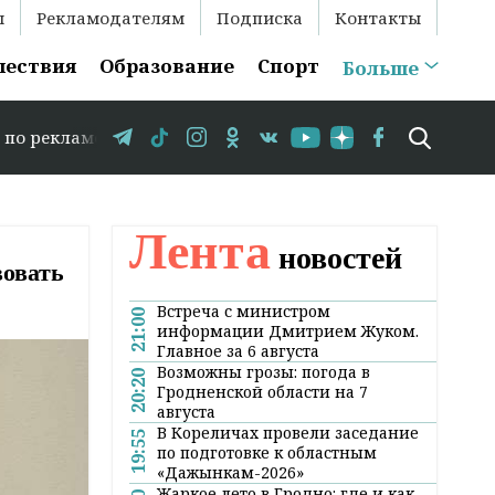
ы
Рекламодателям
Подписка
Контакты
шествия
Образование
Спорт
Больше
5 29 583-35-86 // В Гродно временно закрывается движе
Лента
новостей
вовать
Встреча с министром
21:00
информации Дмитрием Жуком.
Главное за 6 августа
Возможны грозы: погода в
20:20
Гродненской области на 7
августа
В Кореличах провели заседание
19:55
по подготовке к областным
«Дажынкам-2026»
Жаркое лето в Гродно: где и как