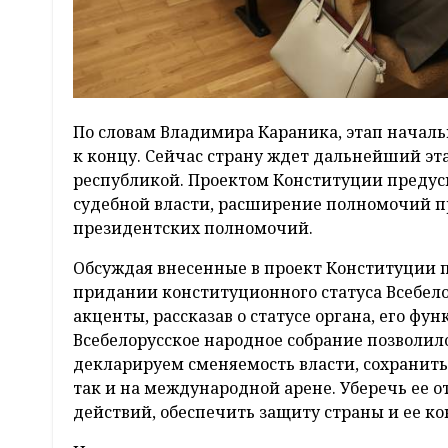
По словам Владимира Караника, этап началь
к концу. Сейчас страну ждет дальнейший эта
республикой. Проектом Конституции предусм
судебной власти, расширение полномочий п
президентских полномочий.
Обсуждая внесенные в проект Конституции 
придании конституционного статуса Всебел
акценты, рассказав о статусе органа, его ф
Всебелорусское народное собрание позволило
декларируем сменяемость власти, сохранит
так и на международной арене. Уберечь ее 
действий, обеспечить защиту страны и ее ко