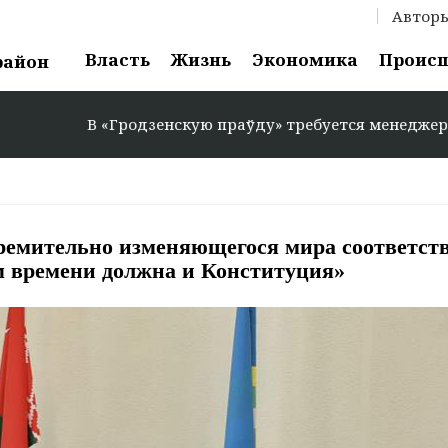
Автор
Власть
Жизнь
Экономика
Проис
район
Гродзенскую праўду» требуется менеджер по рекламе: +37
ремительно изменяющегося мира соответст
м времени должна и Конституция»