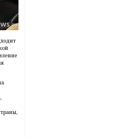
дходит
кой
силение
ия
на
,
страны,