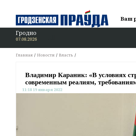
Ваш 
Гродно
В «
07.08.2026
Главная
Новости
Власть
Владимир Караник: «В условиях ст
современным реалиям, требования
11:18 19 января 2022