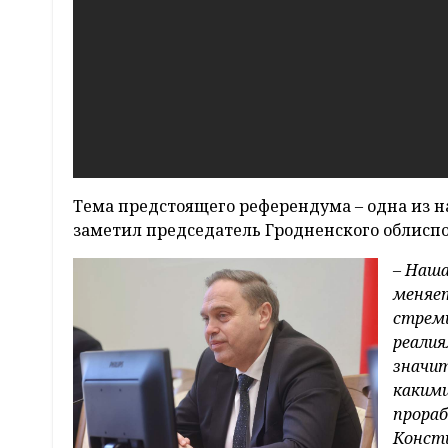
Тема предстоящего референдума – одна из 
заметил председатель Гродненского облисп
– Наша
меняет
стрем
реалия
значит
какими
прораб
Консти