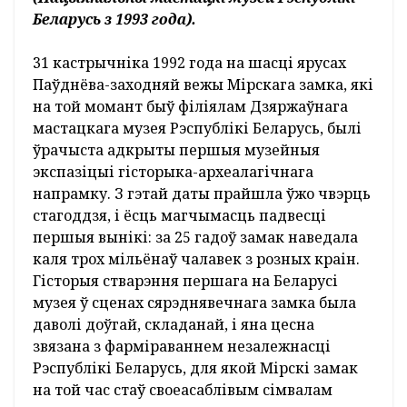
Беларусь з 1993 года).
31 кастрычніка 1992 года на шасці ярусах
Паўднёва-заходняй вежы Мірскага замка, які
на той момант быў філіялам Дзяржаўнага
мастацкага музея Рэспублікі Беларусь, былі
ўрачыста адкрыты першыя музейныя
экспазіцыі гісторыка-археалагічнага
напрамку. З гэтай даты прайшла ўжо чвэрць
стагоддзя, і ёсць магчымасць падвесці
першыя вынікі: за 25 гадоў замак наведала
каля трох мільёнаў чалавек з розных краін.
Гісторыя стварэння першага на Беларусі
музея ў сценах сярэднявечнага замка была
даволі доўгай, складанай, і яна цесна
звязана з фарміраваннем незалежнасці
Рэспублікі Беларусь, для якой Мірскі замак
на той час стаў своеасаблівым сімвалам