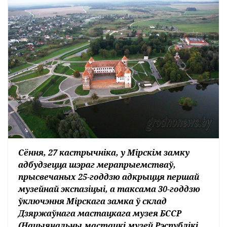
Сёння, 27 кастрычніка, у Мірскім замку
адбудзецца шэраг мерапрыемстваў,
прысвечаных 25-годдзю адкрыцця першай
музейнай экспазіцыі, а таксама 30-годдзю
ўключэння Мірскага замка ў склад
Дзяржаўнага мастацкага музея БССР
(Нацыянальны мастацкі музей Рэспублікі