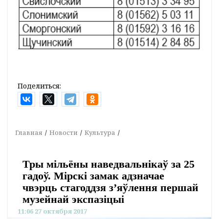
Поделиться:
Главная
Новости
Культура
Тры мільёны наведвальнікаў за 25
гадоў. Мірскі замак адзначае
чвэрць стагоддзя з’яўлення першай
музейнай экспазіцыі
11:06 27 октября 2017