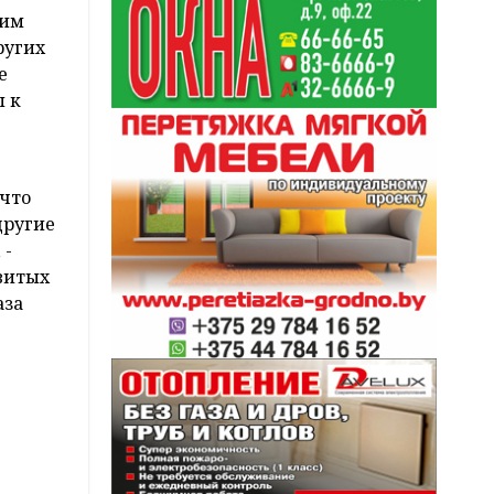
лим
ругих
е
ы к
 что
другие
 -
звитых
аза