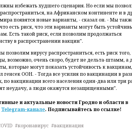
лжны избежать худшего сценария. Но если мы позво
 распространиться, на Африканском континенте и в д
 мира появятся новые варианты, - сказал он. - Мы такж
 что есть риск, что эти варианты могут быть устойчив
ам. Есть такой риск, если позволим продолжаться
нству в распространении вакцин".
мы позволим вирусу распространиться, есть риск того,
ы, возможно, очень скоро, будет не дельта-штамм, а 
ты, которые могут показать устойчивость к вакцинам,
л генсек ООН. - Тогда все усилия по вакцинации в ра
х, по вакцинации всего населения один-два или три р
ят неудачу, а люди окажутся незащищенными".
ивные и актуальные новости Гродно и области в
м
Telegram-канале
. Подписывайтесь по ссылке!
COVID
#коронавирус
#вакцинация