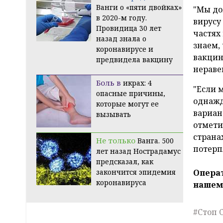
Ванги о «пяти двойках»
"Мы до
в 2020-м году.
вирусу
Провидица 30 лет
частях
назад знала о
знаем,
коронавирусе и
вакцин
предвидела вакцину
нераве
Боль в
икрах: 4
"Если 
опасные причины,
однажд
которые могут ее
вариан
вызывать
отмети
страна
Не только
Ванга. 500
потерп
лет назад Нострадамус
предсказал, как
закончится эпидемия
Операт
коронавируса
наше
#Стоп 