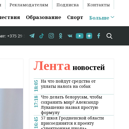
ы
Рекламодателям
Подписка
Контакты
шествия
Образование
Спорт
Больше
 583-35-86 // В Гродно временно закрывается движение п
Лента
новостей
На что пойдут средства от
18:05
уплаты налога на собак
Что делать белорусам, чтобы
17:18
сохранить мир? Александр
Лукашенко назвал простую
формулу
57 школ Гродненской области
16:45
присоединятся к проекту
«Электронная школа»