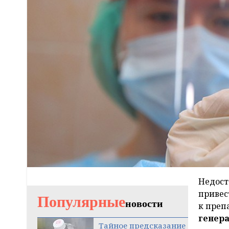
Недост
привес
Популярные
новости
к преп
генер
Тайное предсказание