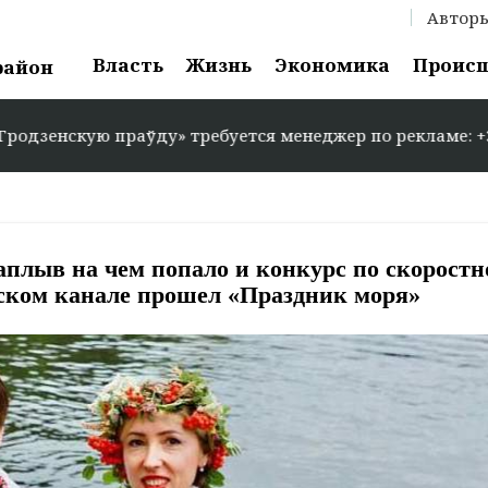
Автор
Власть
Жизнь
Экономика
Проис
район
ўду» требуется менеджер по рекламе: +375 29 583-35-86
аплыв на чем попало и конкурс по скорост
вском канале прошел «Праздник моря»