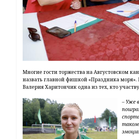
Многие гости торжества на Августовском ка
назвать главной фишкой «Праздника моря». 
Валерия Харитончик одна из тех, кто участв
– Уже 
поигра
спорта
таком 
эмоции