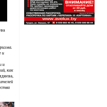
ева
ризма.
 и
и и
ий, как
идяева,
жителей
ества