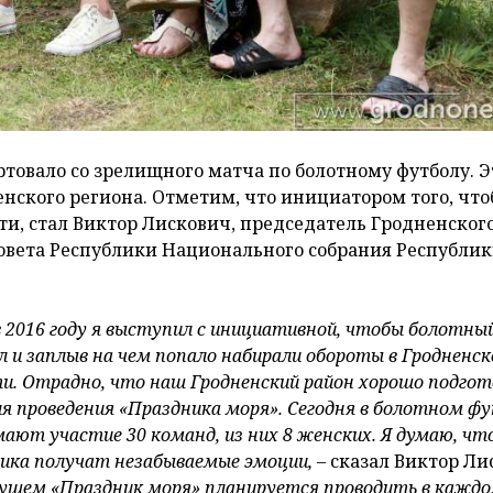
овало со зрелищного матча по болотному футболу. Э
нского региона. Отметим, что инициатором того, чт
ти, стал Виктор Лискович, председатель Гродненског
Совета Республики Национального собрания Республи
в 2016 году я выступил с инициативной, чтобы болотны
 и заплыв на чем попало набирали обороты в Гродненск
и. Отрадно, что наш Гродненский район хорошо подгот
ля проведения «Праздника моря». Сегодня в болотном ф
ают участие 30 команд, из них 8 женских. Я думаю, чт
ика получат незабываемые эмоции,
– сказал Виктор Ли
ущем «Праздник моря» планируется проводить в кажд