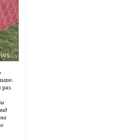
о
льше.
 раз.
бы
вид
 на
но
.