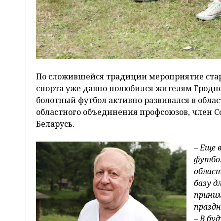
По сложившейся традиции мероприятие старт
спорта уже давно полюбился жителям Гродне
болотный футбол активно развивался в облас
областного объединения профсоюзов, член 
Беларусь.
– Еще 
футбол
област
базу д
приним
праздн
–
В буд