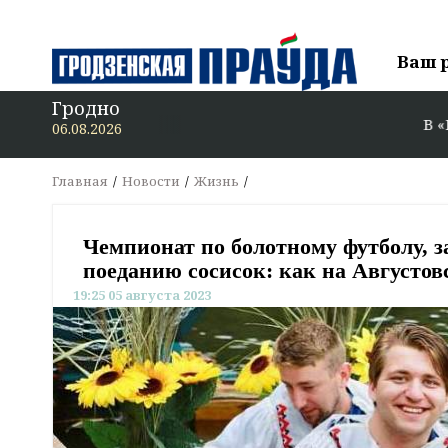
Ваш 
Гродно
В «Гродзенскую пра
06.08.2026
Главная
Новости
Жизнь
Чемпионат по болотному футболу, з
поеданию сосисок: как на Августо
19:25 05 августа 2023