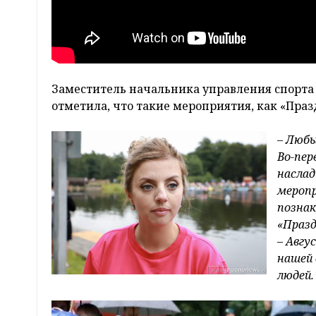
Заместитель начальника управления спорта
отметила, что такие мероприятия, как «Пра
– Люб
Во-пер
наслад
меропр
познак
«Празд
–
Авгу
нашей 
людей