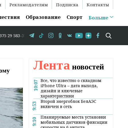
ы
Рекламодателям
Подписка
Контакты
шествия
Образование
Спорт
Больше
 // В Гродно временно закрывается движение по улице Кр
Лента
новостей
ному
Все, что известно о складном
10:07
iPhone Ultra – дата выхода,
дизайн и ключевые
характеристики
Второй энергоблок БелАЭС
9:53
включен в сеть
Планируемые места установки
9:10
мобильных датчиков фиксации
скорости на 6 августа