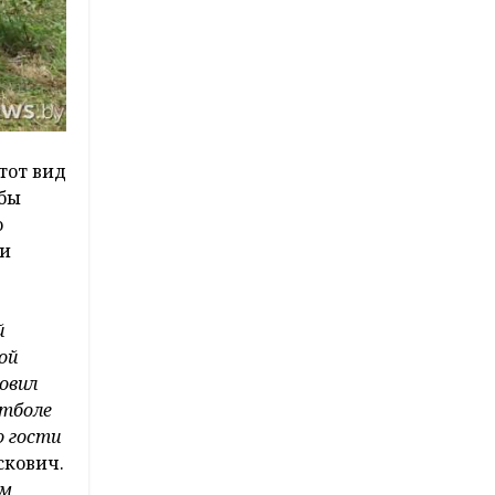
тот вид
обы
о
ки
й
ой
овил
утболе
о гости
скович.
ом