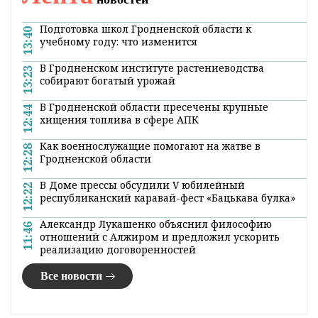
Садовая техника STIHL – выбор, о
котором никогда не пожалеешь!
14:29 15 декабря 2021
Русская пословица гласит: «Готовь сани
летом, а зимой телегу». Дословно она
обозначает, что ко всему стоит готовиться