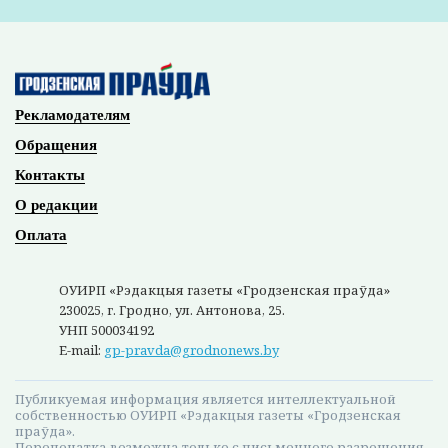
веток, культиваторов, аэраторов,
воздуходувных устройств, опрыскивателей и
распылителей, расходных материалов и
запчастей. В ассортименте магазина можно
встретить также компактные, легкие,
высокопроизводительные и доступные по
цене бензопилы для дома и сада: как и
профессиональные модели, маленькие пилы
для сада STIHL оснащены современными
мощными двигателями, которые
обеспечивают бесперебойную работу даже
при максимальных нагрузках.
Как отмечает директор сервисного центра
ЧСУП «Профтехсервис» Виктор Осакович,
чтобы позаботиться о большем количестве
клиентов, в магазине каждому предлагают
технику STIHL разной мощности. Что
немаловажно, по выбору инструментов для