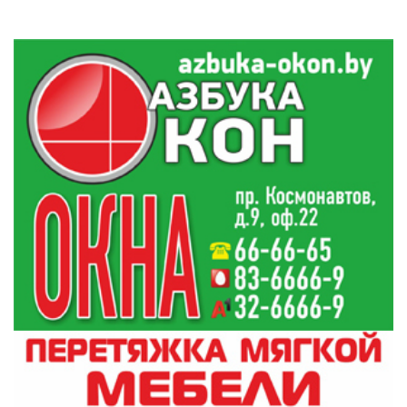
тщательно и заранее. Не лишним будет уже
сейчас позаботиться и о предстоящем
дачном сезоне. Согласитесь, каждый
хозяйственный домовладелец мечтает,
чтобы его приусадебный участок украшали
ухоженный газон, цветочные клумбы, а сад и
огород изо дня в день радовали своими
яркими и сочными плодами. Но чтобы
добиться, а после и сохранить такой
радующий глаз результат, недостаточно
одной физической силы. В этом случае в
помощь – садовая техника и дачный
инвентарь, которые в разы сэкономят ваше
время и облегчат все работы на территории
участка.