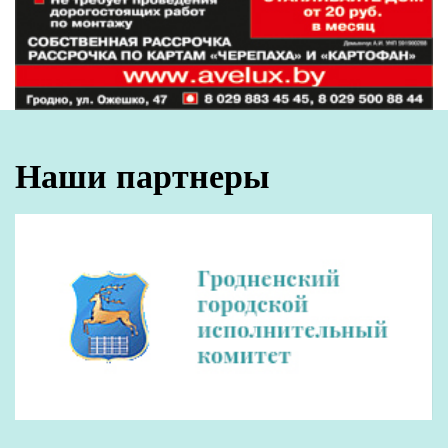
Если не знаете, какой инструмент выбрать,
обязательно обратитесь к специалистам. Не
прогадаете, если заглянете в магазин
«Бензоинструментсервис» по адресу: улица
Суворова, 166 или в павильон №74/1
«Технопарк» на рынке «Южный» в Гродно. На
протяжении многих лет здесь успешно
работают с инструментами известной
фирмы STIHL, продукция которой – гарантия
высокого качества.
В каталоге магазина представлен широкий
выбор бензопил, траво- и газонокосилок,
кусторезов, мотоножниц, измельчителей