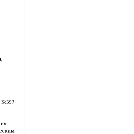
а,
4 №397
ния
ческим