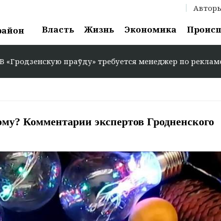
Автор
Власть
Жизнь
Экономика
Проис
район
кую праўду» требуется менеджер по рекламе: +375 29 58
ому? Комментарии экспертов Гродненского