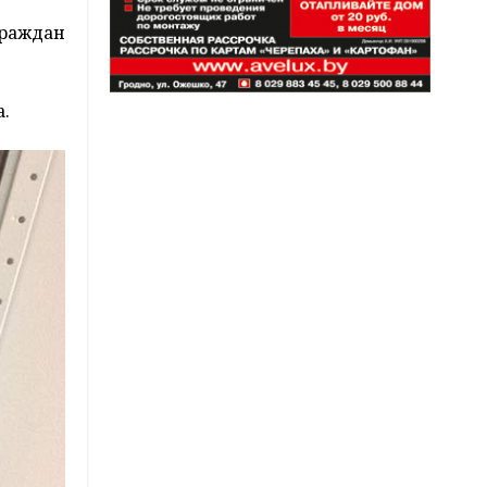
граждан
а.