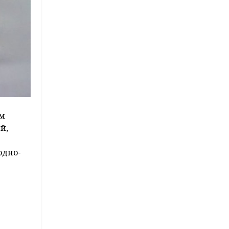
ым
й,
одно-