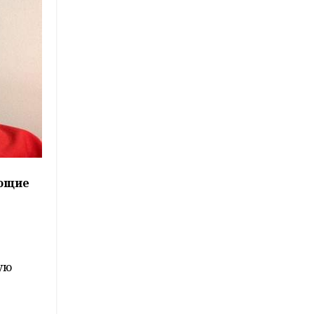
ующие
ую