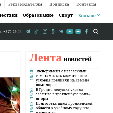
ы
Рекламодателям
Подписка
Контакты
шествия
Образование
Спорт
Больше
3-35-86 // В Гродно временно закрывается движение по у
Лента
новостей
Эксперимент с ивьевскими
15:40
томатами: как космические
условия повлияли на семена
помидоров
В Гродно девушка украла
15:10
забытые в троллейбусе ролл-
шторы
Подготовка школ Гродненской
13:40
области к учебному году: что
изменится