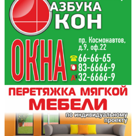
предполагают, что отходы топки могли
стать источником огня.
Спасатели рассматривают перекал печи как
одну из основных версий причин пожара в
деревне Заречанка Гродненского района, во
время которого погибла 83-летняя бабушка.
Известно, что у пенсионерки были проблемы
с опорно-двигательным аппаратом, по
хозяйству ей помогали родственники, но
проживала она одна.
В последние несколько дней по схожей
причине горели дома в городском поселке
Радунь Вороновского района, в деревне
Лавришево Новогрудского района и в городе
Скиделе. К счастью, обошлось без жертв.
В деревне Мижево Мостовского района
хозяевам дома придется восстанавливать
сгоревшее перекрытие в доме.