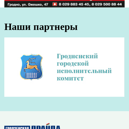
В понедельник жительница Мостовского
района госпитализирована с отравлением
угарным газом. Оказалось, обмерз оголовок
дымохода газового котла. Состояние
пострадавшей медики оценивают как
удовлетворительное.
Поделиться:
Лента
новостей
Под Гродно найдено тело пропавшего грибника
13:00
ГЕРМАНИЯ РАЗВЕРНУЛА ПОДРАЗДЕЛЕНИЕ РЭБ НА
12:51
ЛИТОВСКО-БЕЛОРУССКОЙ ГРАНИЦЕ