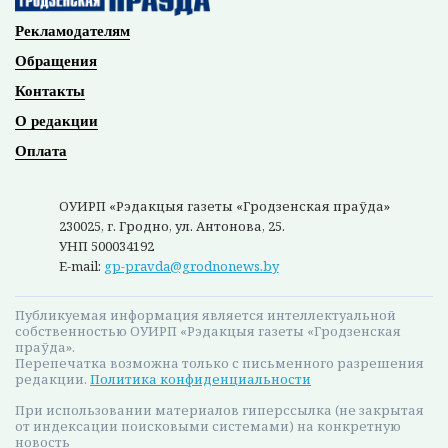
В Лиде семиклассник обстрелял киоск из
11:28
отцовского пистолета
Александр Лукашенко посещает Вилейский
10:55
район
В Волковысском райисполкоме прошло
10:34
экстренное заседание комиссии по ЧС
Вкусный праздник для всей семьи!
10:21
Все новости