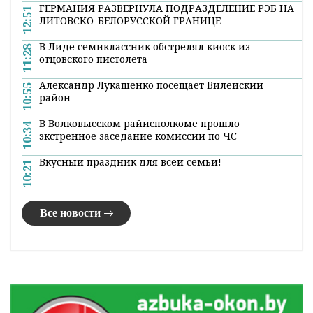
эксплуатации печного отопления
8:13 12 января 2017
Об этом сообщают в областном
управлении МЧС.
Показательный во всех смыслах случай
произошел утром в воскресенье в деревне
Острово Зельвенского района. Сельчане
увидели, как горит один из домов. Они
знали, что внутри находится 69-летний
хозяин. Приехавшие погостить к родителям
Олег и Анатолий Бичи бросились на помощь,
выбили окно и вытащили мужчину на
свежий воздух. Как рассказал потерпевший,
он пытался самостоятельно выйти из
полыхающего дома, но путь ему преградил
огонь. Оказалось, накануне пожара мужчина
достал из печки угли, а ведро с ними
оставил в кладовой. Спасатели