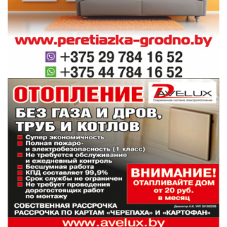
Спровоцировала огненное ЧП трещина в
дымоходе.
В прошлом году в области зарегистрировано
155 так называемых печных пожаров. С
начала года количество подобных случаев
уже перевалило за десяток, есть первые
жертвы.
Областное управление МЧС напоминает,
топить печь рекомендуется два-три раза в
день не более чем по полтора часа. Топить
следует прекратить не менее чем за два
часа до сна. Не используйте при розжиге
легковоспламеняющиеся и горючие
жидкости. Не оставляйте протапливаемую
печь без присмотра. Перед топкой – место
металлическому листу. Главное, устраните
все неисправности печи.
Тем, у кого за отопление отвечают котлы,
необходимо быть не менее внимательными.