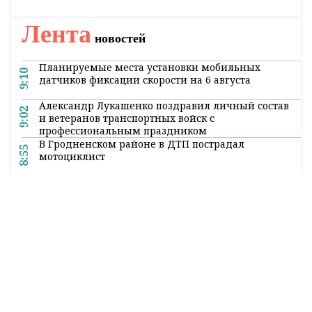
Лента
новостей
Планируемые места установки мобильных
9:10
датчиков фиксации скорости на 6 августа
Александр Лукашенко поздравил личный состав
9:02
и ветеранов транспортных войск с
профессиональным праздником
В Гродненском районе в ДТП пострадал
8:55
мотоциклист
В Гродно состоится открытый диалог с
8:51
Министром информации
С 6 августа горячая вода появится в районах
8:17
V ремонтной зоны
«Неман» выиграл второй матч на старте Кубка
8:05
Салея
Все новости