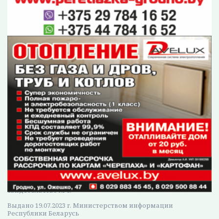
–
Заядлых охотников в нашем регионе немало,
– рассказывает
директор Лидской РОС
РГОО «Белорусское общество охотников и
рыболовов» Сергей Тумилевич.
–
Желающих расчехлить ружья и принять
участие в районных соревнованиях по
стрелково-охотничьему многоборью всегда
много. Такая «охота» ничем не уступает
настоящей. Азарт и желание победить
подогревают призы. В этом году это
получение разрешения на отстрел косули за