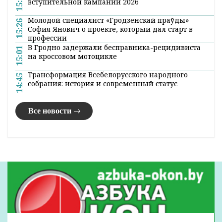
Недалеко от деревни Великое Село
раздавались выстрелы, долго и гулко
раскатываясь по округе. Слышали? Нет?
Объясняем: здесь проходили районные
соревнования по стрелково-охотничьему
многоборью. В мастерстве соревновались 25
охотников.
За 14 лет работы журналистом на
стрельбище Лидской районной
организационной структуры
«Белорусское
общество охотников и рыболовов»
я была
впервые. Мало того, вплоть до 29 августа
даже не знала о его существовании, хотя
«тиру на открытом воздухе» не меньше
полувека. И охотники здесь постоянно
упражняются в меткости – стреляют по
движущейся или стоящей мишени.