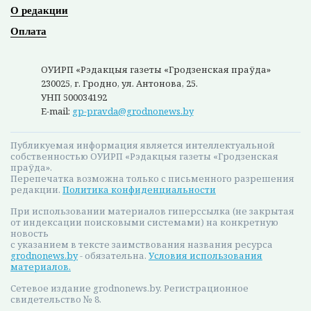
О редакции
Оплата
ОУИРП «Рэдакцыя газеты «Гродзенская праўда»
230025, г. Гродно, ул. Антонова, 25.
УНП 500034192
E-mail:
gp-pravda@grodnonews.by
Публикуемая информация является интеллектуальной
собственностью ОУИРП «Рэдакцыя газеты «Гродзенская
праўда».
Перепечатка возможна только с письменного разрешения
редакции.
Политика конфиденциальности
При использовании материалов гиперссылка (не закрытая
от индексации поисковыми системами) на конкретную
новость
с указанием в тексте заимствования названия ресурса
grodnonews.by
- обязательна.
Условия использования
материалов.
Сетевое издание grodnonews.by. Регистрационное
свидетельство № 8.