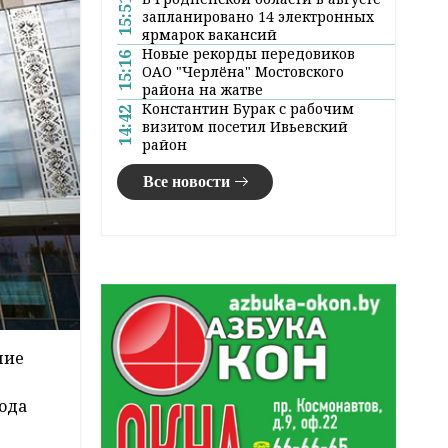
15:51
запланировано 14 электронных
ярмарок вакансий
Новые рекорды передовиков
15:16
ОАО "Черлёна" Мостовского
района на жатве
Константин Бурак с рабочим
14:42
визитом посетил Ивьевский
район
Все новости
ние
года