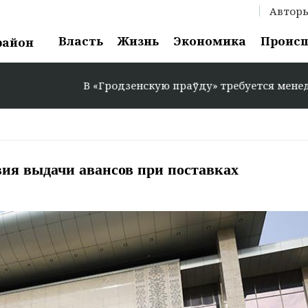
Автор
Власть
Жизнь
Экономика
Проис
район
В «Гродзенскую праўду» требуется менеджер по 
ия выдачи авансов при поставках