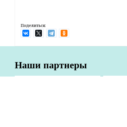
Генерал-майор Владимир Белый назначен за
подписал 8 июля Президент Беларуси Алекс
белорусского лидера.
До настоящего времени Владимир Белый зан
подготовки Вооруженных Сил.
Еще одним указом главы государства генер
замминистра обороны, освобожден от должно
военной формы одежды и знаков различия.
Оперативные и актуальные новости Грод