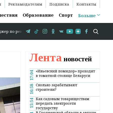
ы
Рекламодателям
Подписка
Контакты
шествия
Образование
Спорт
Больше
рекламе: +375 29 583-35-86 // В Гродно временно закрыв
Лента
новостей
«Ивьевский помидор» проходит
17:04
в томатной столице Беларуси
Сколько зарабатывают
16:58
строители?
Как садовым товариществам
15:54
передать электросети
государству
В Гродненской области в августе