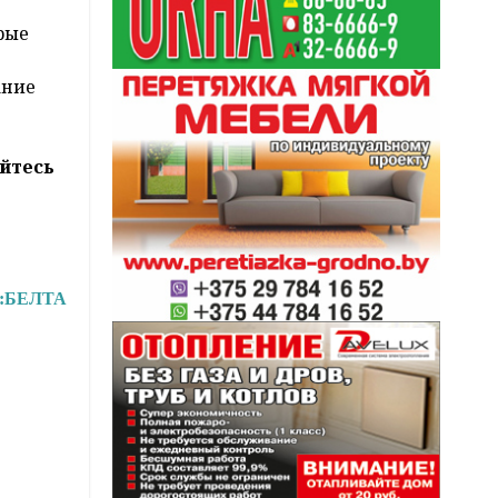
рые
ание
йтесь
:
БЕЛТА