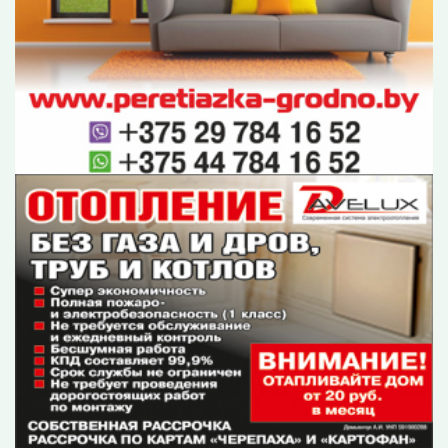
Обращения
Контакты
О редакции
Оплата
ОУИРП «Рэдакцыя газеты «Гродзенская праўда»
230025, г. Гродно, ул. Антонова, 25.
УНП 500034192
E-mail:
gp-pravda@grodnonews.by
Публикуемая информация является интеллектуальной
собственностью ОУИРП «Рэдакцыя газеты «Гродзенская
праўда».
Перепечатка возможна только с письменного разрешения
редакции.
Политика конфиденциальности
При использовании материалов гиперссылка (не закрытая
от индексации поисковыми системами) на конкретную
новость
с указанием в тексте заимствования названия ресурса
grodnonews.by
- обязательна.
Условия использования
материалов.