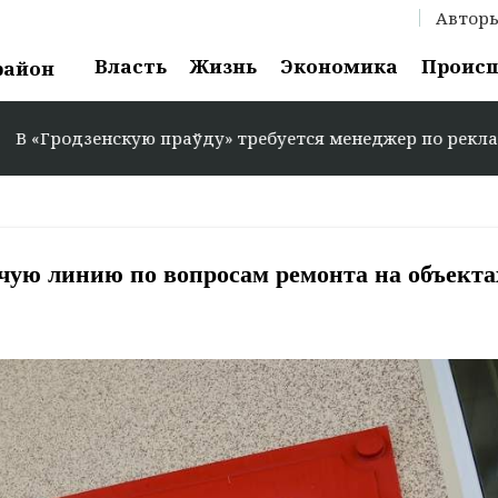
Автор
Власть
Жизнь
Экономика
Проис
район
одзенскую праўду» требуется менеджер по рекламе: +375 
ячую линию по вопросам ремонта на объекта