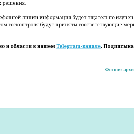
х решения.
лефонной линии информация будет тщательно изучен
ом госконтроля будут приняты соответствующие мер
но и области в нашем
Telegram-канале
. Подписыва
Фото:
из арх
Гродзенская праўда»