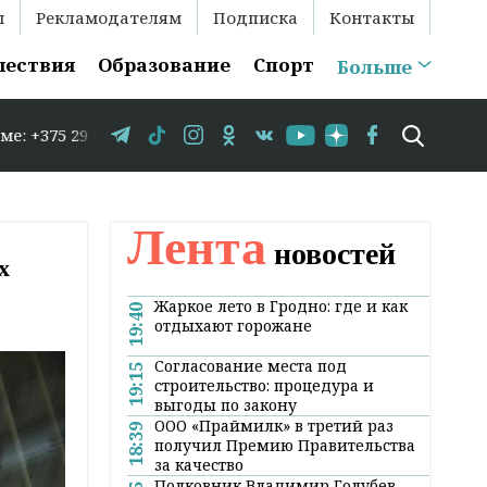
ы
Рекламодателям
Подписка
Контакты
шествия
Образование
Спорт
Больше
29 583-35-86 // В Гродно временно закрывается движени
Лента
новостей
х
Жаркое лето в Гродно: где и как
19:40
отдыхают горожане
Согласование места под
19:15
строительство: процедура и
выгоды по закону
ООО «Праймилк» в третий раз
18:39
получил Премию Правительства
за качество
Полковник Владимир Голубев