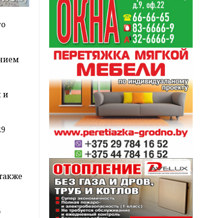
го
ением
 и
29
 также
б