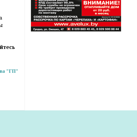
а
ы
йтесь
ива "ГП"