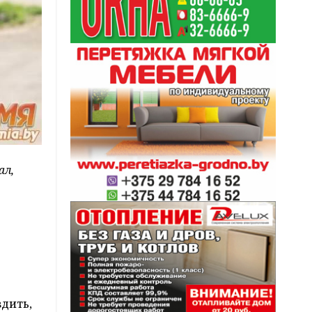
ал,
здить,