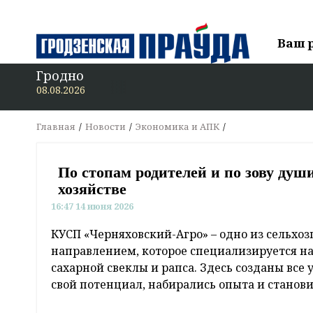
Ваш 
Гродно
В «Гродзенс
08.08.2026
Главная
Новости
Экономика и АПК
По стопам родителей и по зову душ
хозяйстве
16:47 14 июня 2026
КУСП «Черняховский-Агро» – одно из сельхо
направлением, которое специализируется н
сахарной свеклы и рапса. Здесь созданы все
свой потенциал, набирались опыта и стано