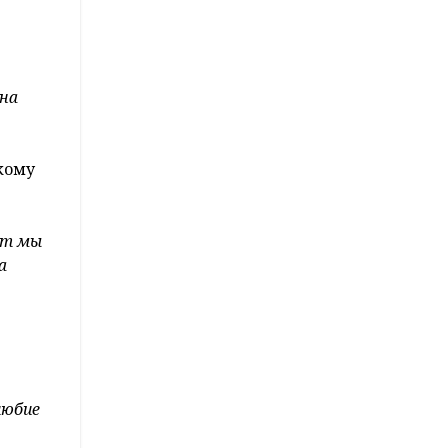
 на
кому
нт мы
а
любие