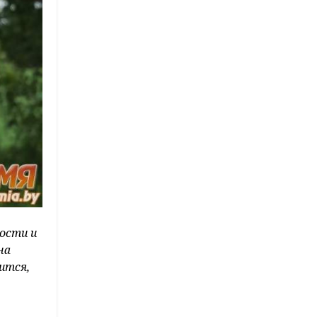
ности и
на
ится,