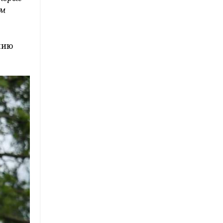
ом
нию