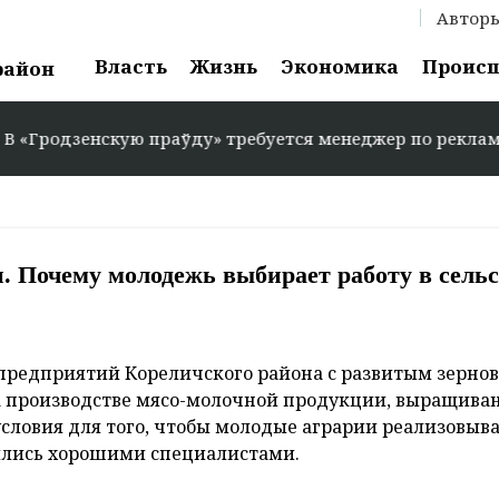
Автор
Власть
Жизнь
Экономика
Проис
район
кую праўду» требуется менеджер по рекламе: +375 29 58
и. Почему молодежь выбирает работу в сель
зпредприятий Кореличского района с развитым зерно
а производстве мясо-молочной продукции, выращива
 условия для того, чтобы молодые аграрии реализовыв
вились хорошими специалистами.