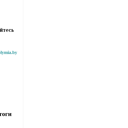
йтесь
lymia.by
тоги