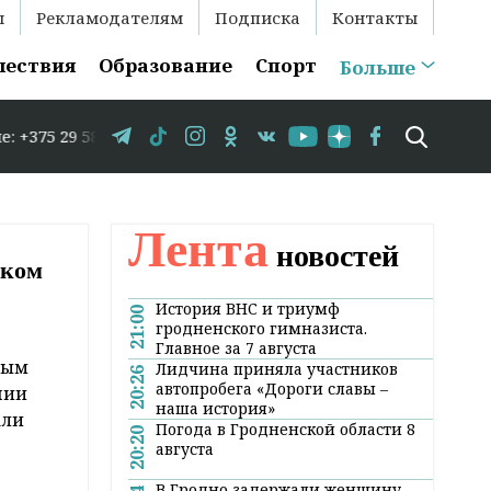
ы
Рекламодателям
Подписка
Контакты
шествия
Образование
Спорт
Больше
3-35-86 // В Гродно временно закрывается движение по у
Лента
новостей
ском
История ВНС и триумф
21:00
гродненского гимназиста.
Главное за 7 августа
вым
Лидчина приняла участников
20:26
автопробега «Дороги славы –
нии
наша история»
али
Погода в Гродненской области 8
20:20
августа
В Гродно задержали женщину,