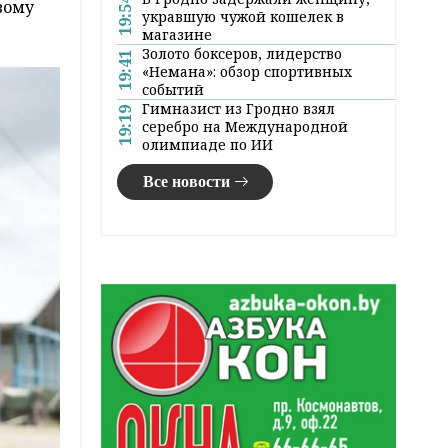
19:54
вому
укравшую чужой кошелек в
магазине
Золото боксеров, лидерство
19:41
«Немана»: обзор спортивных
событий
Гимназист из Гродно взял
19:19
серебро на Международной
олимпиаде по ИИ
Все новости