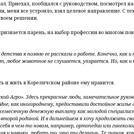
елал. Приехал, пообщался с руководством, посмотрел на
я, меня все устроило, взял целевое направление. С тех
 своем решении.
признается парень, на выбор профессии во многом по
детства я помню ее рассказы о работе. Конечно, как и 
т, любое животное не слушается, упирается. Но, как и 
ть и жить в Кореличском районе ему нравится.
ский-Агро». Здесь прекрасные люди, замечательное руко
Мне, как иногороднему, предоставили достойное жилье 
ежемесячную денежную выплату как молодой специалис
второй родиной. И в дальнейшем я хочу продолжить св
ебя в чем-то новом, например, ортопедии или гинеколог
ния и навыки, любить то, что ты делаешь. Те знания, к