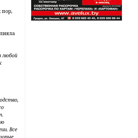
 пор,
влияла
в любой
к
водство,
со
т.
ою
ии. Все
оторые