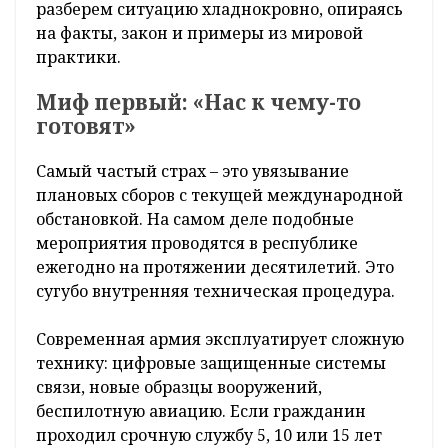
последнее время в почтовых ящиках наших
земляков всё чаще появляются повестки с
требованием явиться в военкомат для
прохождения военных сборов. Для людей
гражданских, далеких от армейских будней,
это порой становится поводом для тревоги.
Интернет-пространство тут же наполняется
домыслами, а сарафанное радио начинает
разносить слухи. Давайте разберем
ситуацию хладнокровно, опираясь на факты,
закон и примеры из мировой практики.
Миф первый: «Нас к чему-то
готовят»
Самый частый страх – это увязывание
плановых сборов с текущей международной
обстановкой. На самом деле подобные