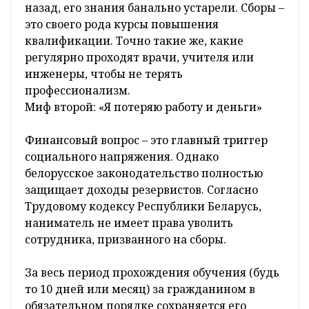
мероприятия проводятся в республике
ежегодно на протяжении десятилетий. Это
сугубо внутренняя техническая процедура.
Современная армия эксплуатирует сложную
технику: цифровые защищенные системы
связи, новые образцы вооружений,
беспилотную авиацию. Если гражданин
проходил срочную службу 5, 10 или 15 лет
назад, его знания банально устарели. Сборы –
это своего рода курсы повышения
квалификации. Точно такие же, какие
регулярно проходят врачи, учителя или
инженеры, чтобы не терять
профессионализм.
Миф второй: «Я потеряю работу и деньги»
Финансовый вопрос – это главный триггер
социального напряжения. Однако