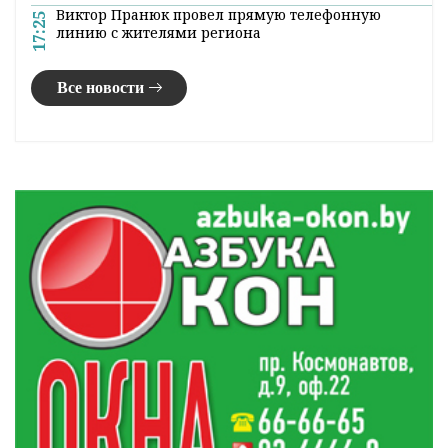
«Ивьевский помидор» и «Праздник вокзала».
21:00
Главное за 8 августа
Погода в Гродненской области на 9 августа
20:32
В Поречье проходит «Праздник вокзала»
19:50
Обновлен перечень специальностей воинского
19:34
учета для женщин
Сколько зарабатывают строители?
18:31
Виктор Пранюк провел прямую телефонную
17:25
линию с жителями региона
Все новости