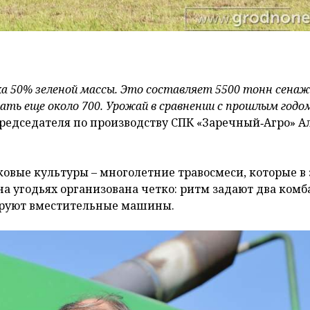
дка 50% зеленой массы. Это составляет 5500 тонн сенаж
ать еще около 700. Урожай в сравнении с прошлым годо
председателя по производству СПК «Заречный‑Агро» А
аковые культуры – многолетние травосмеси, которые в
а угодьях организована четко: ритм задают два комб
сируют вместительные машины.