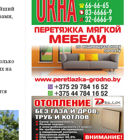
нейший
зами,
олько
их на
тся