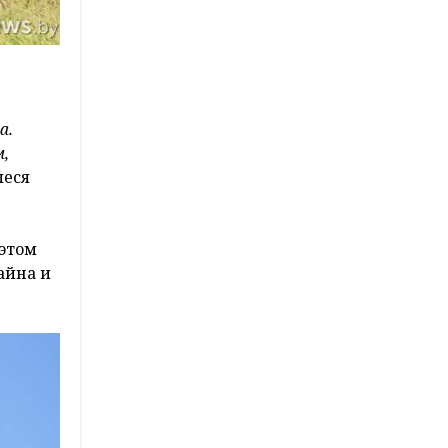
а.
м,
леся
 этом
айна и