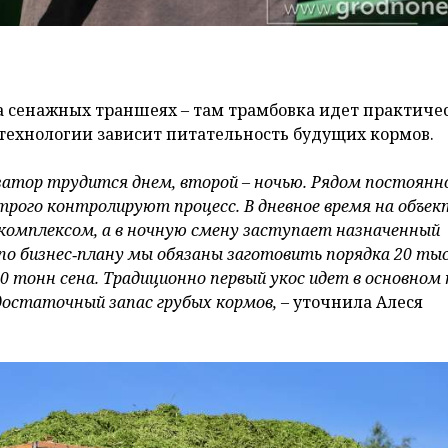
на сенажных траншеях – там трамбовка идет практиче
 технологии зависит питательность будущих кормов.
изатор трудится днем, второй – ночью. Рядом постоянн
рого контролируют процесс. В дневное время на объек
 комплексом, а в ночную смену заступает назначенный
по бизнес‑плану мы обязаны заготовить порядка 20 ты
0 тонн сена. Традиционно первый укос идет в основном 
я достаточный запас грубых кормов,
– уточнила Алеся