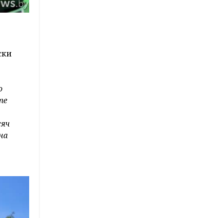
ски
о
те
сяч
на