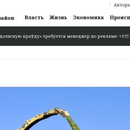
Автор
Власть
Жизнь
Экономика
Проис
район
» требуется менеджер по рекламе: +375 29 583-35-86 //