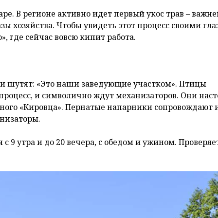
аре. В регионе активно идет первый укос трав – важ
зы хозяйства. Чтобы увидеть этот процесс своими гла
, где сейчас вовсю кипит работа.
ки шутят: «Это наши заведующие участком». Птицы
роцесс, и символично ждут механизаторов. Они наст
щного «Кировца». Пернатые напарники сопровождают 
анизаторы.
 с 9 утра и до 20 вечера, с обедом и ужином. Проверяе