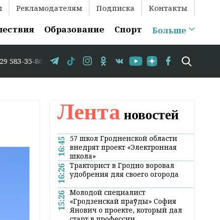
ы
Рекламодателям
Подписка
Контакты
шествия
Образование
Спорт
Больше
 В Гродно временно закрывается движение по улице Красн
Лента
новостей
57 школ Гродненской области
16:45
внедрят проект «Электронная
школа»
Тракторист в Гродно воровал
16:26
удобрения для своего огорода
Молодой специалист
15:26
«Гродзенскай праўды» София
Янович о проекте, который дал
старт в профессии