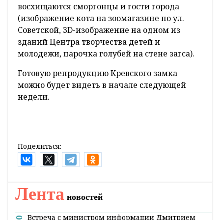
Позади остались три дня кропотливой
работы, впереди - еще столько же. Рисует
Иван Пилипчик фасадными красками при
помощи краскопульта.
Иван Пилипчик по образованию художник.
Раньше он работал в Сольской школе
искусств, в Центре творчества детей и
молодежи. Примерами его работ уже не один
восхищаются сморгонцы и гости города
(изображение кота на зоомагазине по ул.
Советской, 3D-изображение на одном из
зданий Центра творчества детей и
молодежи, парочка голубей на стене загса).
Готовую репродукцию Кревского замка
можно будет видеть в начале следующей