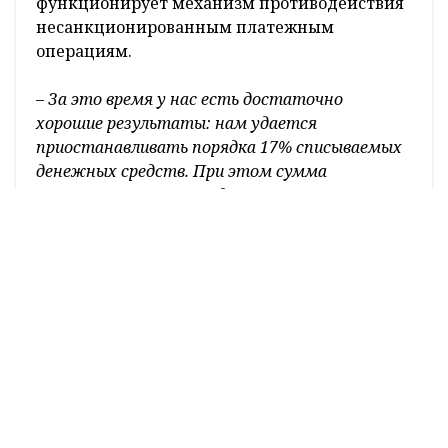
функционирует механизм противодействия
несанкционированным платежным
операциям.
– За это время у нас есть достаточно
хорошие результаты: нам удается
приостанавливать порядка 17% списываемых
денежных средств. При этом сумма
приостановленных средств в несколько раз
превышает сумму похищенных,
– рассказала
Инна Легчилова.
– С июля в республике банки
начнут работать по стандартам в области
информационной безопасности. Эти
стандарты относятся к антифрод-системам
и цифровому отпечатку. Наши коллеги из
Центрального банка России работают в том
же направлении, что и мы. Поэтому для нас
сейчас очень важно в ходе переговоров
определить основные схемы мошенничества и