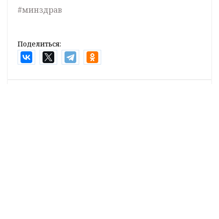
#минздрав
Поделиться:
Лента
новостей
Встреча с министром информации Дмитрием
21:00
Жуком. Главное за 6 августа
Возможны грозы: погода в Гродненской области
20:20
на 7 августа
В Кореличах провели заседание по подготовке к
19:55
областным «Дажынкам-2026»
Жаркое лето в Гродно: где и как отдыхают
19:40
горожане