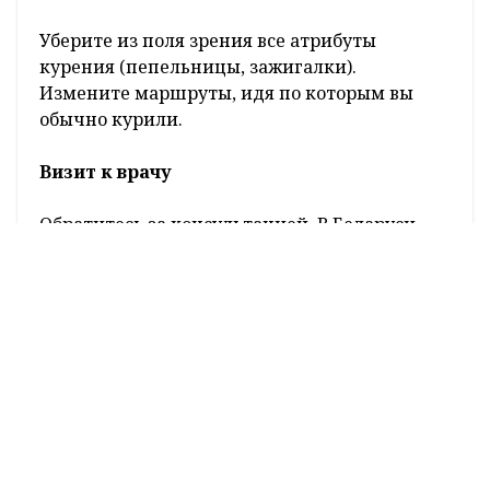
Уберите из поля зрения все атрибуты
курения (пепельницы, зажигалки).
Измените маршруты, идя по которым вы
обычно курили.
Визит к врачу
Обратитесь за консультацией. В Беларуси
доступны как государственные
наркологические службы, так и частные
психотерапевтические кабинеты, где
подберут поддерживающую терапию.
– Многие говорят, что курение – это
просто привычка. Насколько это так с
точки зрения медицины и в чем отличие
просто привычки от настоящей
зависимости?