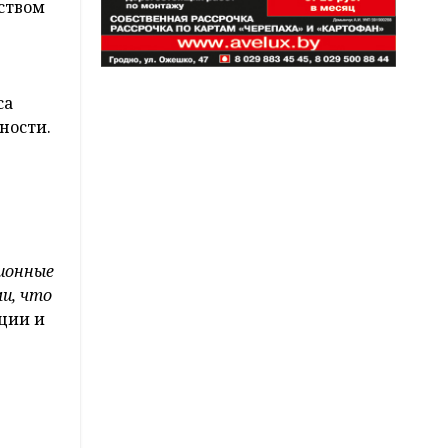
ством
са
ьности.
.
ционные
и, что
ции и