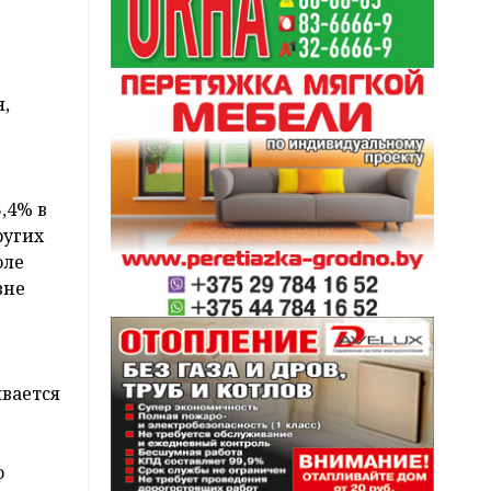
,
,4% в
ругих
юле
вне
ивается
ю