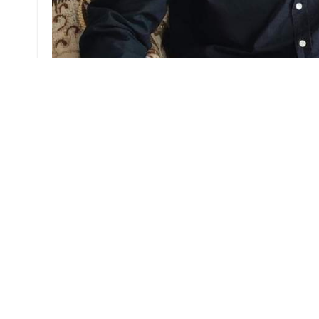
Смотреть на картины Сергея Попова из дерев
взгляд. На них – очарование природы Белару
погружаешься в ту атмосферу, которую пере
горной реки, то мечтаешь оказаться в дом
Неудивительно, что эти картины украшают 
России, но и в США (более 50 работ!), Фран
Алжире.
Сергей признается, что рисует он столько, ск
развивал сначала в Доме пионеров в Лиде, а