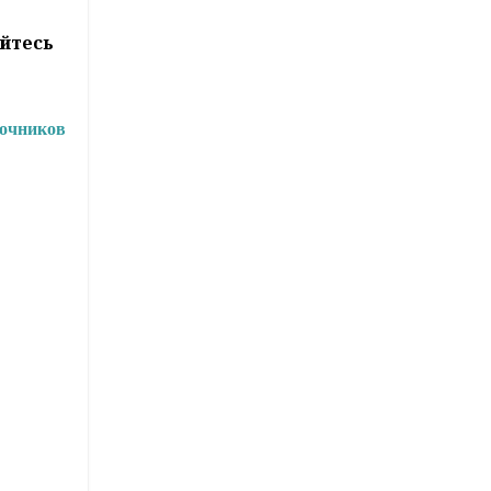
йтесь
точников