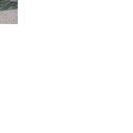
ывая
ольно
леск
 и
и,
вои
лище.