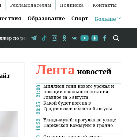
ы
Рекламодателям
Подписка
Контакты
шествия
Образование
Спорт
Больше
аме: +375 29 583-35-86 // 15 августа в Свислочи состои
Лента
новостей
айт
Миллион тонн нового урожая и
21:00
новации школьного питания.
Главное за 5 августа
Какой будет погода в
20:25
Гродненской области 6 августа
Улица-музей: прогулка по улице
19:52
Парижской Коммуны в Гродно
Охранник, который вяжет: