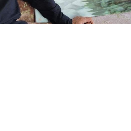
ни Феликсово Лидского района хочется долго, не отр
си и российской Сибири. Всматриваясь в полотна, нев
дает художник: то начинает казаться, что слышишь п
ике, приютившемся на заснеженной опушке…
интерьеры ценителей живописи не только в Беларуси
ции, Израиле, Германии, Финляндии, Норвегии, Монголи
олько себя помнит – с раннего детства. Способности с
 в 1978 году окончил Бобруйское художественное учи