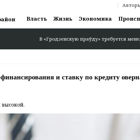
Автор
Власть
Жизнь
Экономика
Проис
район
В «Гродзенскую праўду» требуется менеджер по рекл
ефинансирования и ставку по кредиту оверн
 высокой.