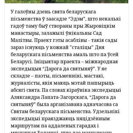
У галоўны дзень свята беларускага
пісьменства ў заасадзе “Эдэм”, што некалькі
гадоў таму быў створаны пры Жыровіцкім
манастыры, залажылі ўнікальны Сад
Малітвы. Праект гэты асаблівы - такія сады
зараз існуюць у кожнай "сталіцы" Дня
беларускага пісьменства амаль што па ўсей
Беларусі. Ініцыятар праекта – міжнародная
экспедыцыя “Дарога да святыняў”. У яе
складзе – паэты, пісьменнікі, мастакі,
журналісты, якія маюць мэтай пашырыць
абсягі свята. Па словах кіраўніка экспедыцыі
Аляксандра Лапата-Загорскага, “Дарога да
святыняў” была арганізавана адначасова са
Святам беларускага пісьменства. Удзельнікі
экспедыцыі праязджаюць пяцідзённым
маршрутам па аддаленых гарадах і
мястэчках Беларусі, што дае магчымасць