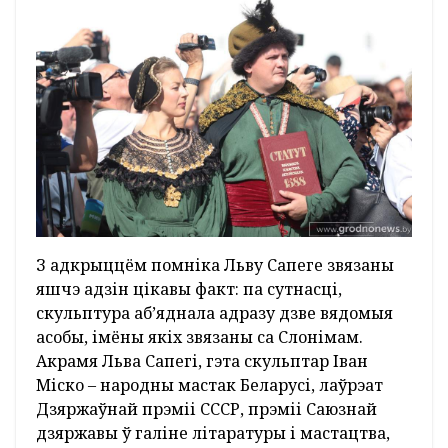
З адкрыццём помніка Льву Сапеге звязаны
яшчэ адзін цікавы факт: па сутнасці,
скульптура аб’яднала адразу дзве вядомыя
асобы, імёны якіх звязаны са Слонімам.
Акрамя Льва Сапегі, гэта скульптар Іван
Міско – народны мастак Беларусі, лаўрэат
Дзяржаўнай прэміі СССР, прэміі Саюзнай
дзяржавы ў галіне літаратуры і мастацтва,