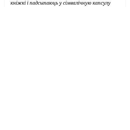
кніжкі і падсыпаюць у сімвалічную капсулу
зямлю з апошняга месца правядзення Дня
беларускага пісьменства. Сэнс экспедыцыі – у
аб’яднанні беларусаў. Маршрут гэтага года
прайшоў праз Мар’іну Горку, Чысць, Любчыцы,
Ваўкавыск і зараз прыбыў у цэнтр свята - ў
Слонім.
Анатоль Бутэвіч, пісьменнік: