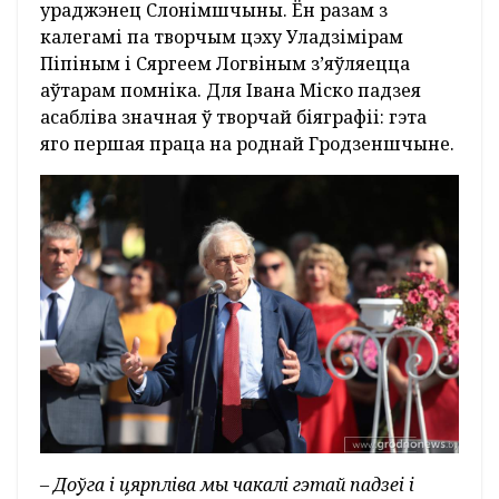
ураджэнец Слонімшчыны. Ён разам з
калегамі па творчым цэху Уладзімірам
Піпіным і Сяргеем Логвіным з’яўляецца
аўтарам помніка. Для Івана Міско падзея
асабліва значная ў творчай біяграфіі: гэта
яго першая праца на роднай Гродзеншчыне.
– Доўга і цярпліва мы чакалі гэтай падзеі і