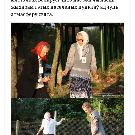
жыхарам гэтых населеных пунктаў адчуць
атмасферу свята.