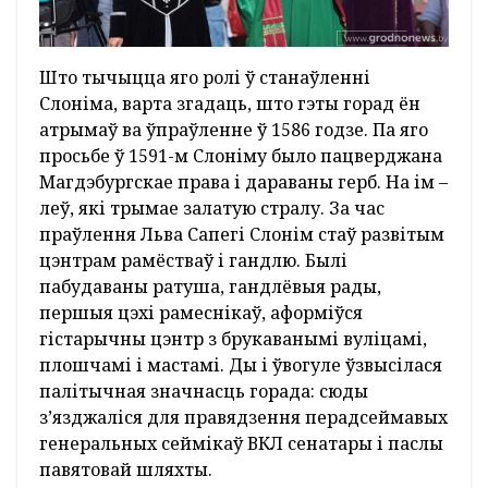
Што тычыцца яго ролі ў станаўленні
Слоніма, варта згадаць, што гэты горад ён
атрымаў ва ўпраўленне ў 1586 годзе. Па яго
просьбе ў 1591-м Слоніму было пацверджана
Магдэбургскае права і дараваны герб. На ім –
леў, які трымае залатую стралу. За час
праўлення Льва Сапегі Слонім стаў развітым
цэнтрам рамёстваў і гандлю. Былі
пабудаваны ратуша, гандлёвыя рады,
першыя цэхі рамеснікаў, аформіўся
гістарычны цэнтр з брукаванымі вуліцамі,
плошчамі і мастамі. Ды і ўвогуле ўзвысілася
палітычная значнасць горада: сюды
з’язджаліся для правядзення перадсеймавых
генеральных сеймікаў ВКЛ сенатары і паслы
павятовай шляхты.