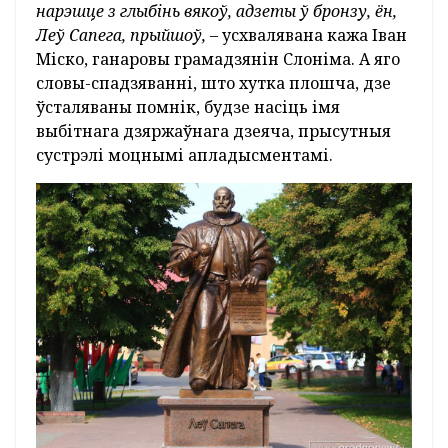
нарэшце з глыбінь вякоў, адзеты ў бронзу, ён,
Леў Сапега, прыйшоў,
– усхвалявана кажа Іван
Міско, ганаровы грамадзянін Слоніма. А яго
словы-спадзяванні, што хутка плошча, дзе
ўсталяваны помнік, будзе насіць імя
выбітнага дзяржаўнага дзеяча, прысутныя
сустрэлі моцнымі апладысментамі.