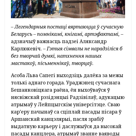
– Легендарныя постаці вяртаюцца ў сучасную
Беларусь – помнікамі, кнігамі, артэфактамі,
–
адзначыў важнасць падзеі Аляксандр
Карлюкевіч.
– Гэтыя сімвалы не нарадзіліся б
без творчай думкі, натхнення нашых
мастакоў, пісьменнікаў, творцаў.
Асоба Льва Сапегі выходзіць далёка за межы
толькі аднаго горада. Ураджэнец сучаснага
Бешанковіцкага раёна, ён выхоўваўся ў
нясвіжскай рэзідэнцыі Радзівілаў, адукацыю
атрымаў у Лейпцыгскім універсітэце. Сваю
кар’еру пачынаў са сціплай пасады пісара ў
Аршанскай канцэлярыі, пасля зрабіў
выдатную карьеру і даслужыўся да высокай
пасады канцлера, атрымаў званне ваяводы