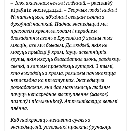
– Ідэя аказалася вельмі плённай, –
распавёў
кіраўнік экспедыцыі
. – Творчыя людзі надалі
ёй патэнцыял, аб’ядналі свецкае свята з
духоўнай часткай. Падчас экспедыцыі мы
праходзім хрэсным ходам і перадаем
благадатны агонь з Ерусаліма ў храмы тых
мясцін, дзе мы бываем. Да людзей, якія не
могуць прыйсці ў храм, ідуць асветніцкія
групы, якія нясуць благадатны агонь, раздаюць
свечкі, а затым праводзяць гутаркі. З тымі,
хто выходзіць з храма, размовы пачынаюцца
непасрэдна на прыступках. Экспедыцыя
рознабаковая, яна дае магчымасць людзям
пачуць непасрэднае выступленне (жывое)
паэтаў і пісьменнікаў. Атрымліваецца вельмі
плённа.
Каб падкрэсліць менавіта сувязь з
экспедыцыяй, удзельнікі праекта ўручаюць