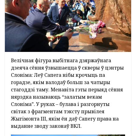
Велічная фігура выбітнага дзяржаўнага
дзеяча сёння ўзвышаецца ў скверы ў цэнтры
Слоніма: Леў Сапега нібы крочыць па
горадзе, якім валодаў больш за чатыры
стагоддзі таму. Менавіта гэты перыяд сёння
нярэдка называюць “залатым векам
Слоніма”. У руках – булава і разгорнуты
світак з фрагментам тэксту прывілея
Жыгімонта ІІІ, якім ён даў Сапегу права на
выданне зводу законаў ВКЛ.