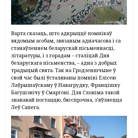
Варта сказаць, што адкрыццё помнікаў
вядомым асобам, звязаным адначасова і са
станаўленнем беларускай пісьменнасці,
літаратуры, і з горадам – сталіцай Дня
беларускага пісьменства, – адна з добрых
традыцый свята. Так на Гродзеншчыне ў
свой час былі ўсталяваны помнікі Елісею
Лаўрышаўскаму ў Навагрудку, Францішку
Багушэвічу ў Смаргоні. Для Слоніма такой
знакавай постаццю, бясспрэчна, з’яўляецца
Леў Сапега.