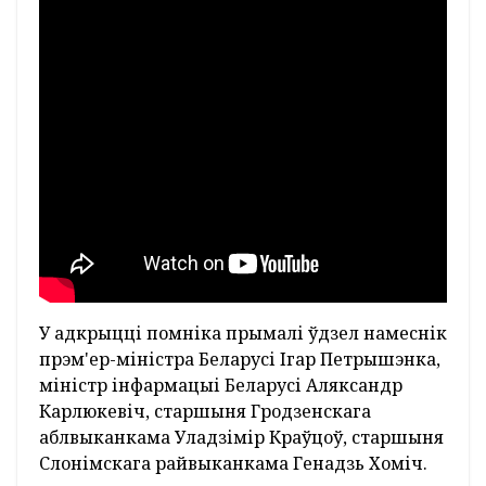
У адкрыцці помніка прымалі ўдзел намеснік
прэм'ер-міністра Беларусі Ігар Петрышэнка,
міністр інфармацыі Беларусі Аляксандр
Карлюкевіч, старшыня Гродзенскага
аблвыканкама Уладзімір Краўцоў, старшыня
Слонімскага райвыканкама Генадзь Хоміч.