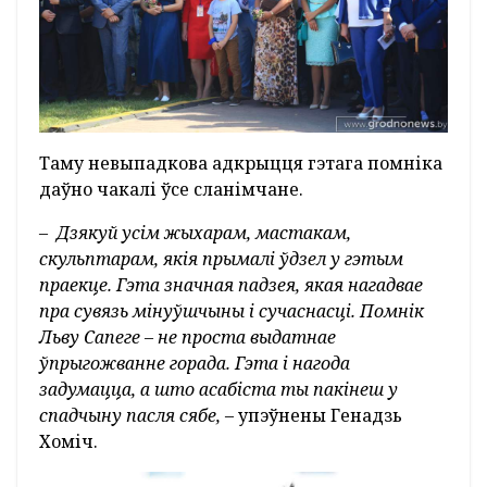
Таму невыпадкова адкрыцця гэтага помніка
даўно чакалі ўсе сланімчане.
– Дзякуй усім жыхарам, мастакам,
скульптарам, якія прымалі ўдзел у гэтым
праекце. Гэта значная падзея, якая нагадвае
пра сувязь мінуўшчыны і сучаснасці. Помнік
Льву Сапеге – не проста выдатнае
ўпрыгожванне горада. Гэта і нагода
задумацца, а што асабіста ты пакінеш у
спадчыну пасля сябе,
– упэўнены Генадзь
Хоміч.