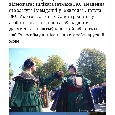
віленскага і вялікага гетмана ВКЛ. Неацэнна
яго заслуга і ў выданні ў 1588 годзе Статута
ВКЛ. Акрамя таго, што Сапега рэдагаваў
асобныя тэксты, фінансаваў выданне
дакумента, ён актыўна настойваў на тым,
каб Статут быў напісаны на старабеларускай
мове.