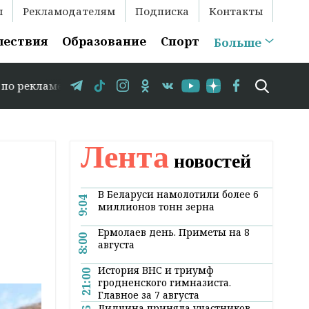
ы
Рекламодателям
Подписка
Контакты
шествия
Образование
Спорт
Больше
 583-35-86 // В Гродно временно закрывается движение п
Лента
новостей
В Беларуси намолотили более 6
9:04
миллионов тонн зерна
Ермолаев день. Приметы на 8
8:00
августа
История ВНС и триумф
21:00
гродненского гимназиста.
Главное за 7 августа
Лидчина приняла участников