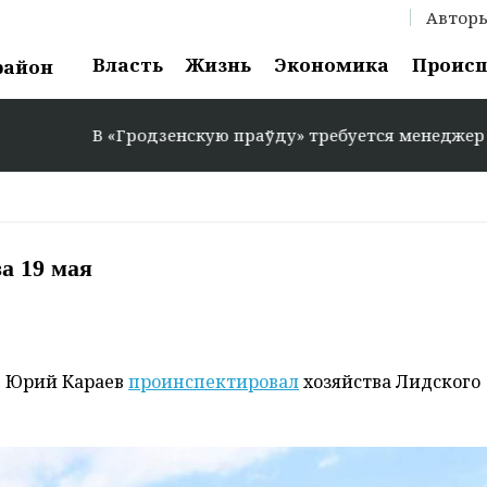
Автор
Власть
Жизнь
Экономика
Проис
район
енскую праўду» требуется менеджер по рекламе: +375 29
а 19 мая
: Юрий Караев
проинспектировал
хозяйства Лидского