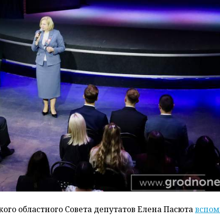
кого областного Совета депутатов Елена Пасюта
вспом