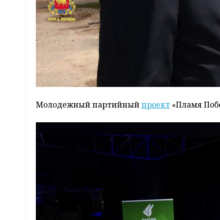
Молодежный партийный
проект
«Пламя Поб