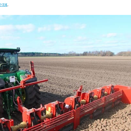
еля
.