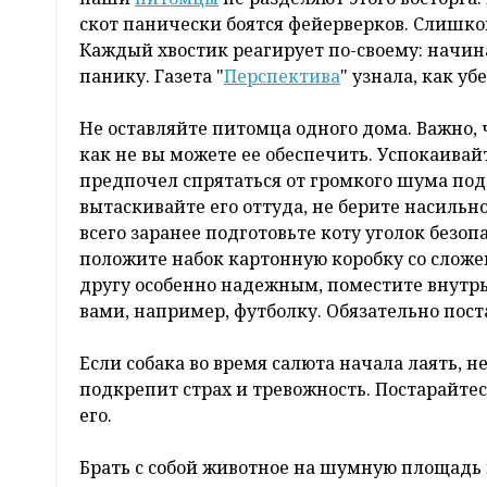
скот панически боятся фейерверков. Слишком
Каждый хвостик реагирует по-своему: начина
панику. Газета "
Перспектива
" узнала, как у
Не оставляйте питомца одного дома. Важно, 
как не вы можете ее обеспечить. Успокаивай
предпочел спрятаться от громкого шума под 
вытаскивайте его оттуда, не берите насильн
всего заранее подготовьте коту уголок безоп
положите набок картонную коробку со слож
другу особенно надежным, поместите внутр
вами, например, футболку. Обязательно пост
Если собака во время салюта начала лаять, н
подкрепит страх и тревожность. Постарайтесь
его.
Брать с собой животное на шумную площадь в 