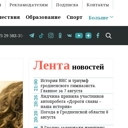
ы
Рекламодателям
Подписка
Контакты
шествия
Образование
Спорт
Больше
86 // В Гродно временно закрывается движение по улице
Лента
новостей
История ВНС и триумф
21:00
гродненского гимназиста.
Главное за 7 августа
Лидчина приняла участников
20:26
автопробега «Дороги славы –
наша история»
Погода в Гродненской области 8
20:20
августа
В Гродно задержали женщину,