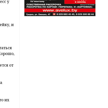
есс у
ейку, и
таться
Хорошо,
ется от
на
то их