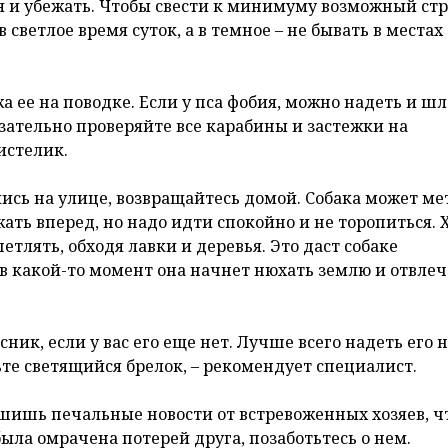
я и убежать. Чтобы свести к минимуму возможный стр
в светлое время суток, а в темное – не бывать в местах
а ее на поводке. Если у пса фобия, можно надеть и шл
зательно проверяйте все карабины и застежки на
истелик.
лись на улице, возвращайтесь домой. Собака может ме
ежать вперед, но надо идти спокойно и не торопиться. 
етлять, обходя лавки и деревья. Это даст собаке
 в какой-то момент она начнет нюхать землю и отвлеч
ник, если у вас его еще нет. Лучше всего надеть его 
те светящийся брелок, – рекомендует специалист.
шишь печальные новости от встревоженных хозяев, ч
ыла омрачена потерей друга, позаботьтесь о нем.