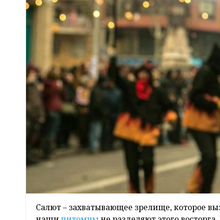
Салют – захватывающее зрелище, которое в
наши
питомцы
не разделяют этого восторга