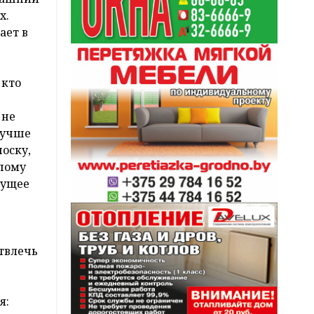
х.
ает в
 кто
 не
Лучше
носку,
апому
нущее
отвлечь
я: