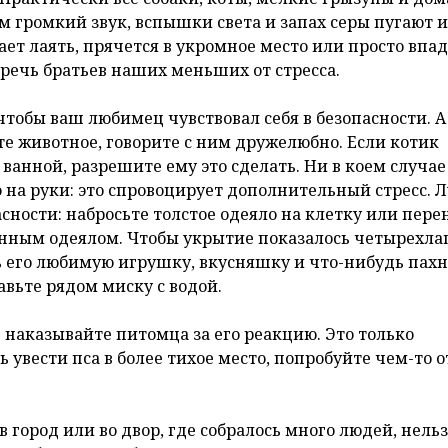
 громкий звук, вспышки света и запах серы пугают и
ет лаять, прячется в укромное место или просто впад
беречь братьев наших меньших от стресса.
чтобы ваш любимец чувствовал себя в безопасности. А
те животное, говорите с ним дружелюбно. Если котик
ванной, разрешите ему это сделать. Ни в коем случае
о на руки: это спровоцирует дополнительный стресс. 
асности: набросьте толстое одеяло на клетку или пере
енным одеялом. Чтобы укрытие показалось четырехл
ь его любимую игрушку, вкусняшку и что-нибудь пах
авьте рядом миску с водой.
е наказывайте питомца за его реакцию. Это только
 увести пса в более тихое место, попробуйте чем-то 
город или во двор, где собралось много людей, нельз