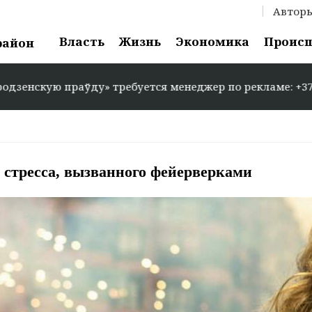
Автор
Власть
Жизнь
Экономика
Проис
район
праўду» требуется менеджер по рекламе: +375 29 583-35-
 стресса, вызванного фейерверками