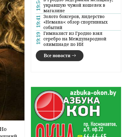
19:54
укравшую чужой кошелек в
магазине
Золото боксеров, лидерство
19:41
«Немана»: обзор спортивных
событий
Гимназист из Гродно взял
19:19
серебро на Международной
олимпиаде по ИИ
Все новости
 Но
омашний