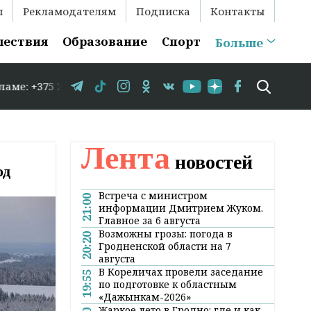
ы
Рекламодателям
Подписка
Контакты
шествия
Образование
Спорт
Больше
3-35-86 // В Гродно временно закрывается движение по у
Лента
новостей
од
Встреча с министром
21:00
информации Дмитрием Жуком.
Главное за 6 августа
Возможны грозы: погода в
20:20
Гродненской области на 7
августа
В Кореличах провели заседание
19:55
по подготовке к областным
«Дажынкам-2026»
Жаркое лето в Гродно: где и как