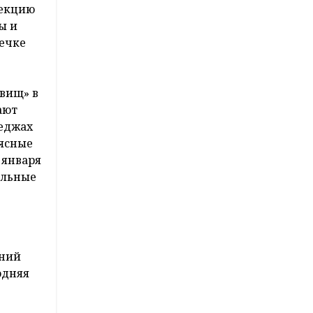
лекцию
ы и
печке
овищ» в
ают
теджах
мясные
 января
ельные
дний
одняя