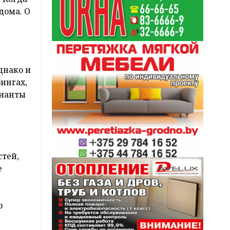
дома. О
днако и
бингах,
рианты
стей,
е
р