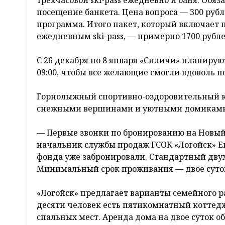
трехчасовой ski-pass ежедневно и баня. Обя
посещение банкета. Цена вопроса — 300 рубл
программа. Итого пакет, который включает 
ежедневным ski-pass, — примерно 1700 рубле
С 26 декабря по 8 января «Силичи» планируют
09:00, чтобы все желающие смогли вдоволь п
Горнолыжный спортивно-оздоровительный ко
снежными вершинами и уютными домиками
— Первые звонки по бронированию на Новый 
начальник службы продаж ГСОК «Логойск» Ег
фонда уже забронировали. Стандартный двух
Минимальный срок проживания — двое суто
«Логойск» предлагает варианты семейного 
десяти человек есть пятикомнатный коттед
спальных мест. Аренда дома на двое суток об