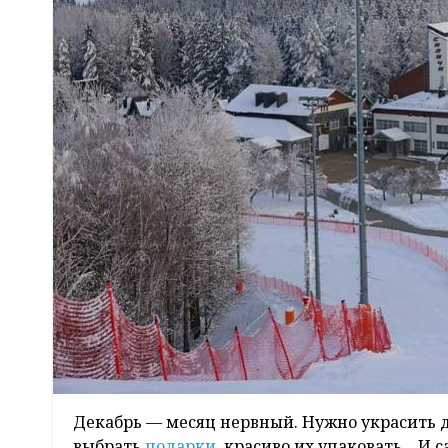
Декабрь — месяц нервный. Нужно украсить д
выбрать
подарки
, красиво их упаковать... И