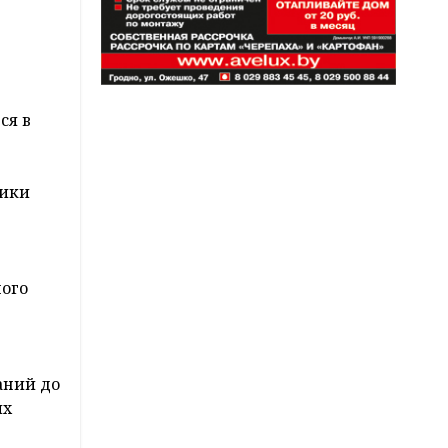
ся в
ники
ного
аний до
ых