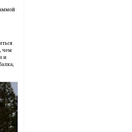
раммой
иться
, чем
н и
балка,