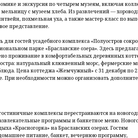
домике и экскурсия по четырем музеям, включая кол
мельницу с музеем хлеба. Из развлечений — хоровод
интвейн, похмельная уха, а также мастер-класс по вы
вое представление.
ь для гостей усадебного комплекса «Полуостров сокр
ональном парке «Браславские озера». Здесь предлаг
ено проживание в комфортабельных деревянных кот
 костра: натуральный клюквенный морс, фермерские 
люда. Цена коттеджа «Жемчужный» с 31 декабря по 2
ле. При необходимости можно организовать дополнит
 гостиничные комплексы перестраиваются на нового
развлекательные программы и банкетное меню. Новог
дыха «Красногорка» на Браславских озерах. Гостям
домашнее питание, банкет, вечернюю программу,