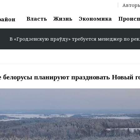
Автор
Власть
Жизнь
Экономика
Проис
район
кую праўду» требуется менеджер по рекламе: +375 29 58
е белорусы планируют праздновать Новый г