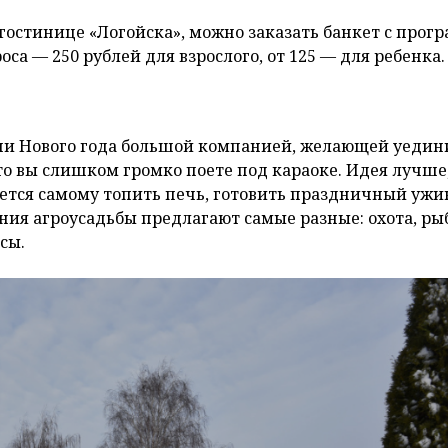
в гостинице «Логойска», можно заказать банкет с прог
са — 250 рублей для взрослого, от 125 — для ребенка.
ечи Нового года большой компанией, желающей уедин
то вы слишком громко поете под караоке. Идея лучше
дется самому топить печь, готовить праздничный ужи
ения агроусадьбы предлагают самые разные: охота, ры
сы.