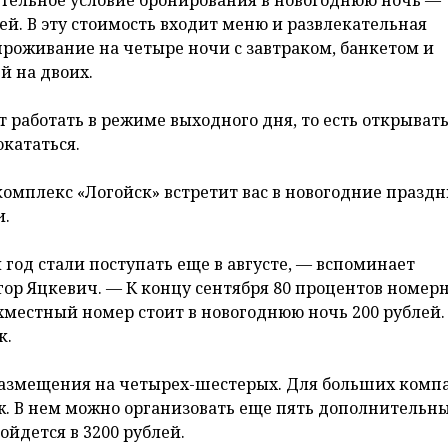
зательное условие бронирования в новогоднюю ночь —
ей. В эту стоимость входит меню и развлекательная
проживание на четыре ночи с завтраком, банкетом и
й на двоих.
 работать в режиме выходного дня, то есть открывать
окататься.
мплекс «Логойск» встретит вас в новогодние празд
.
год стали поступать еще в августе, — вспоминает
ор Яцкевич. — К концу сентября 80 процентов номер
местный номер стоит в новогоднюю ночь 200 рублей.
к.
размещения на четырех-шестерых. Для больших комп
ж. В нем можно организовать еще пять дополнительн
ойдется в 3200 рублей.